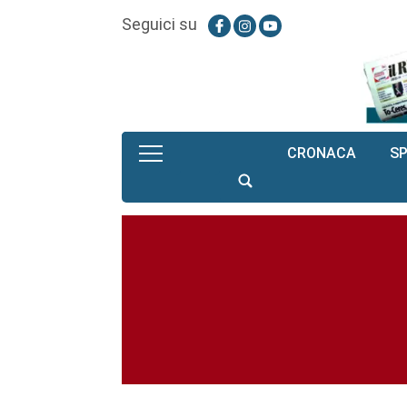
Seguici su
CRONACA
S