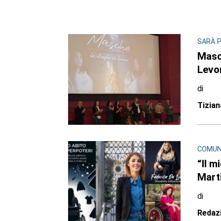
SARÀ P
Masch
Levo
di
Tizia
COMUNI
“Il m
Mart
di
Redaz