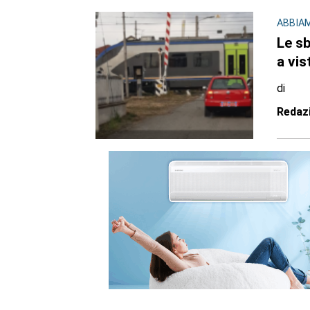
ABBIAM
Le sb
a vis
di
Redaz