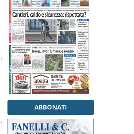
25
ABBONATI
24