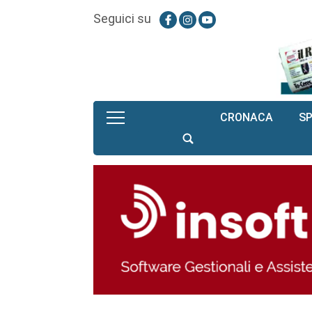
Seguici su
CRONACA
S