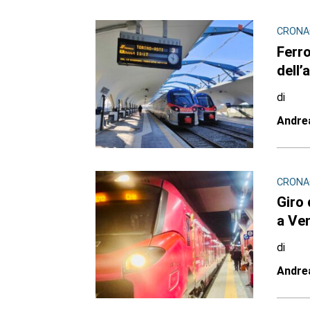
CRONAC
Ferro
dell’
di
Andre
CRONAC
Giro 
a Ven
di
Andre