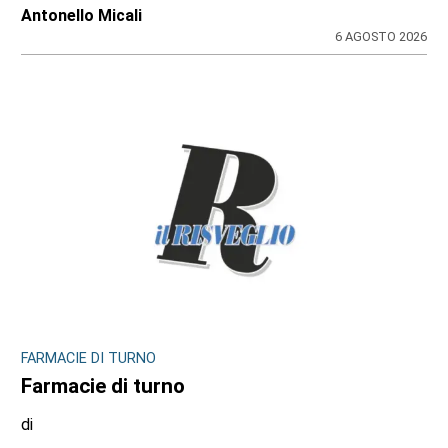
6 AGOSTO 2026
INCHIESTA E SEGNALAZIONI DAL TERRITORIO
Sulle impalcature senza casco e sotto
l’afa: a Ciriè la sicurezza finisce nel mirino
dei cittadini, il dossier