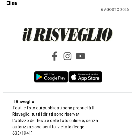
di
Antonello Micali
6 AGOSTO 2026
SPORT
Addio a Gabriele Araudo, storica colonna
dell’Ardor San Francesco