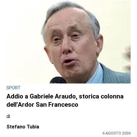
DRAMMA NEL POMERIGGIO SULLA A55
Tragedia in tangenziale all’altezza di
Borgaro: scontro tra auto e scooter, muore
un 74enne
di
Redazione
6 AGOSTO 2026