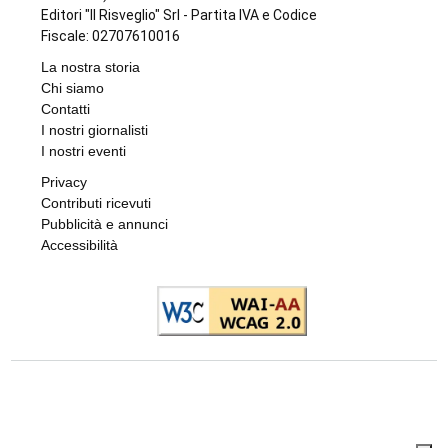
di
Stefano Tubia
6 AGOSTO 2026
DOPPIO INTERVENTO IN POCHE ORE
Drammi sventati a Cuorgnè e Ciriè: la