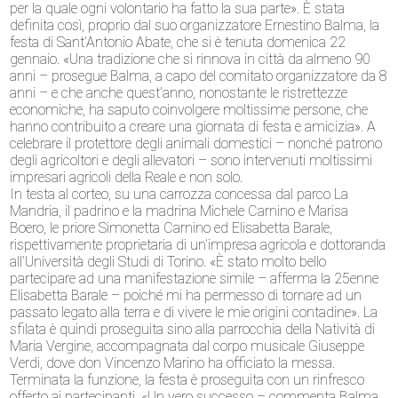
per la quale ogni volontario ha fatto la sua parte». È stata
definita così, proprio dal suo organizzatore Ernestino Balma, la
festa di Sant’Antonio Abate, che si è tenuta domenica 22
gennaio. «Una tradizione che si rinnova in città da almeno 90
anni – prosegue Balma, a capo del comitato organizzatore da 8
anni – e che anche quest’anno, nonostante le ristrettezze
economiche, ha saputo coinvolgere moltissime persone, che
hanno contribuito a creare una giornata di festa e amicizia». A
celebrare il protettore degli animali domestici – nonché patrono
degli agricoltori e degli allevatori – sono intervenuti moltissimi
impresari agricoli della Reale e non solo.
In testa al corteo, su una carrozza concessa dal parco La
Mandria, il padrino e la madrina Michele Carnino e Marisa
Boero, le priore Simonetta Carnino ed Elisabetta Barale,
rispettivamente proprietaria di un’impresa agricola e dottoranda
all’Università degli Studi di Torino. «È stato molto bello
partecipare ad una manifestazione simile – afferma la 25enne
Elisabetta Barale – poiché mi ha permesso di tornare ad un
passato legato alla terra e di vivere le mie origini contadine». La
sfilata è quindi proseguita sino alla parrocchia della Natività di
Maria Vergine, accompagnata dal corpo musicale Giuseppe
Verdi, dove don Vincenzo Marino ha officiato la messa.
Terminata la funzione, la festa è proseguita con un rinfresco
offerto ai partecipanti. «Un vero successo – commenta Balma