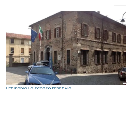
L'EPISODIO LO SCORSO FEBBRAIO
Violenta rissa al Bar Buffet della stazione
di Ivrea: il Questore di Torino emette 7
misure di prevenzione
di