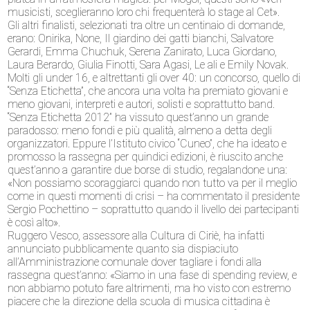
musicisti, sceglieranno loro chi frequenterà lo stage al Cet».
Gli altri finalisti, selezionati tra oltre un centinaio di domande,
erano: Onirika, None, Il giardino dei gatti bianchi, Salvatore
Gerardi, Emma Chuchuk, Serena Zanirato, Luca Giordano,
Laura Berardo, Giulia Finotti, Sara Agasi, Le ali e Emily Novak.
Molti gli under 16, e altrettanti gli over 40: un concorso, quello di
“Senza Etichetta”, che ancora una volta ha premiato giovani e
meno giovani, interpreti e autori, solisti e soprattutto band.
“Senza Etichetta 2012” ha vissuto quest’anno un grande
paradosso: meno fondi e più qualità, almeno a detta degli
organizzatori. Eppure l’Istituto civico “Cuneo”, che ha ideato e
promosso la rassegna per quindici edizioni, è riuscito anche
quest’anno a garantire due borse di studio, regalandone una:
«Non possiamo scoraggiarci quando non tutto va per il meglio
come in questi momenti di crisi – ha commentato il presidente
Sergio Pochettino – soprattutto quando il livello dei partecipanti
è così alto».
Ruggero Vesco, assessore alla Cultura di Ciriè, ha infatti
annunciato pubblicamente quanto sia dispiaciuto
all’Amministrazione comunale dover tagliare i fondi alla
rassegna quest’anno: «Siamo in una fase di spending review, e
non abbiamo potuto fare altrimenti, ma ho visto con estremo
piacere che la direzione della scuola di musica cittadina è