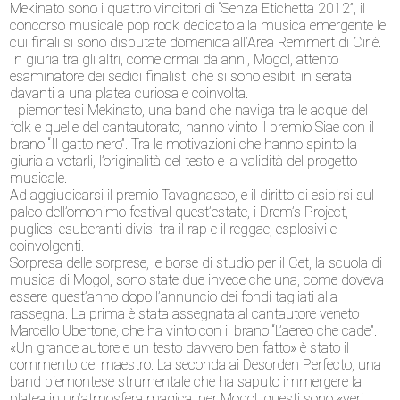
Mekinato sono i quattro vincitori di “Senza Etichetta 2012”, il
concorso musicale pop rock dedicato alla musica emergente le
cui finali si sono disputate domenica all’Area Remmert di Ciriè.
In giuria tra gli altri, come ormai da anni, Mogol, attento
esaminatore dei sedici finalisti che si sono esibiti in serata
davanti a una platea curiosa e coinvolta.
I piemontesi Mekinato, una band che naviga tra le acque del
folk e quelle del cantautorato, hanno vinto il premio Siae con il
brano “Il gatto nero”. Tra le motivazioni che hanno spinto la
giuria a votarli, l’originalità del testo e la validità del progetto
musicale.
Ad aggiudicarsi il premio Tavagnasco, e il diritto di esibirsi sul
palco dell’omonimo festival quest’estate, i Drem’s Project,
pugliesi esuberanti divisi tra il rap e il reggae, esplosivi e
coinvolgenti.
Sorpresa delle sorprese, le borse di studio per il Cet, la scuola di
musica di Mogol, sono state due invece che una, come doveva
essere quest’anno dopo l’annuncio dei fondi tagliati alla
rassegna. La prima è stata assegnata al cantautore veneto
Marcello Ubertone, che ha vinto con il brano “L’aereo che cade”.
«Un grande autore e un testo davvero ben fatto» è stato il
commento del maestro. La seconda ai Desorden Perfecto, una
band piemontese strumentale che ha saputo immergere la
platea in un’atmosfera magica: per Mogol, questi sono «veri