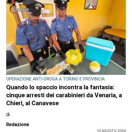
CONSIGLIO REGIONALE
Marcinelle, il presidente Nicco: “Onorare gli
italiani caduti sul lavoro in ogni parte del
mondo”
di
Redazione CRP