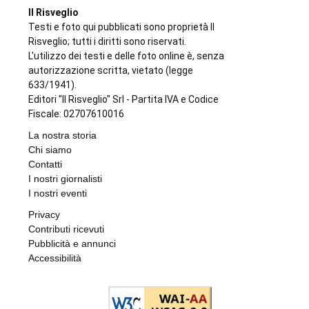
LANZO
Ciclisti travolti a Lanzo, parla l’investitore:
«Chiedo perdono, un raptus inspiegabile».
Ma le indagini scavano nel suo passato
di
Redazione
9 AGOSTO 2026