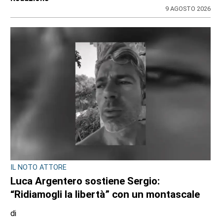
Redazione CRP
31 LUGLIO 2026
CONSIGLIO REGIONALE
A Palazzo Lascaris la mostra “Romano
Gazzera. Nel regno dei fiori giganti”