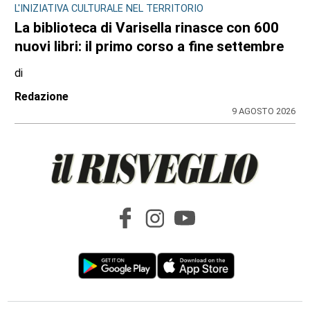
IL NOTO ATTORE
Luca Argentero sostiene Sergio:
“Ridiamogli la libertà” con un montascale
di
Angela Pastore
9 AGOSTO 2026