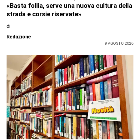
CRONACA
Nubifragio sul Canavese, albero caduto tra
Front e Favria
di
Redazione
9 AGOSTO 2026