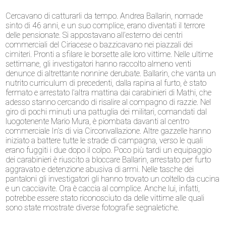
Cercavano di catturarli da tempo. Andrea Ballarin, nomade
sinto di 46 anni, e un suo complice, erano diventati il terrore
delle pensionate. Si appostavano all’esterno dei centri
commerciali del Ciriacese o bazzicavano nei piazzali dei
cimiteri. Pronti a sfilare le borsette alle loro vittime. Nelle ultime
settimane, gli investigatori hanno raccolto almeno venti
denunce di altrettante nonnine derubate. Ballarin, che vanta un
nutrito curriculum di precedenti, dalla rapina al furto, è stato
fermato e arrestato l’altra mattina dai carabinieri di Mathi, che
adesso stanno cercando di risalire al compagno di razzie. Nel
giro di pochi minuti una pattuglia dei militari, comandati dal
luogotenente Mario Mura, è piombata davanti al centro
commerciale In’s di via Circonvallazione. Altre gazzelle hanno
iniziato a battere tutte le strade di campagna, verso le quali
erano fuggiti i due dopo il colpo. Poco più tardi un equipaggio
dei carabinieri è riuscito a bloccare Ballarin, arrestato per furto
aggravato e detenzione abusiva di armi. Nelle tasche dei
pantaloni gli investigatori gli hanno trovato un coltello da cucina
e un cacciavite. Ora è caccia al complice. Anche lui, infatti,
potrebbe essere stato riconosciuto da delle vittime alle quali
sono state mostrate diverse fotografie segnaletiche.