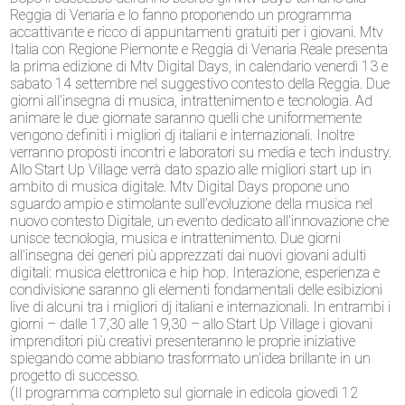
Reggia di Venaria e lo fanno proponendo un programma
accattivante e ricco di appuntamenti gratuiti per i giovani. Mtv
Italia con Regione Piemonte e Reggia di Venaria Reale presenta
la prima edizione di Mtv Digital Days, in calendario venerdì 13 e
sabato 14 settembre nel suggestivo contesto della Reggia. Due
giorni all’insegna di musica, intrattenimento e tecnologia. Ad
animare le due giornate saranno quelli che uniformemente
vengono definiti i migliori dj italiani e internazionali. Inoltre
verranno proposti incontri e laboratori su media e tech industry.
Allo Start Up Village verrà dato spazio alle migliori start up in
ambito di musica digitale. Mtv Digital Days propone uno
sguardo ampio e stimolante sull’evoluzione della musica nel
nuovo contesto Digitale, un evento dedicato all’innovazione che
unisce tecnologia, musica e intrattenimento. Due giorni
all’insegna dei generi più apprezzati dai nuovi giovani adulti
digitali: musica elettronica e hip hop. Interazione, esperienza e
condivisione saranno gli elementi fondamentali delle esibizioni
live di alcuni tra i migliori dj italiani e internazionali. In entrambi i
giorni – dalle 17,30 alle 19,30 – allo Start Up Village i giovani
imprenditori più creativi presenteranno le proprie iniziative
spiegando come abbiano trasformato un’idea brillante in un
progetto di successo.
(Il programma completo sul giornale in edicola giovedì 12