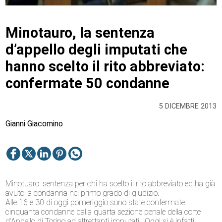
Minotauro, la sentenza
d’appello degli imputati che
hanno scelto il rito abbreviato:
confermate 50 condanne
5 DICEMBRE 2013
Gianni Giacomino
Minotuaro: sentenza per chi ha scelto il rito abbreviato ed ha già
avuto la condanna nel primo grado di giudizio.
Alle 16 e 30 di oggi pomeriggio sono state confermate
cinquanta condanne dalla quarta sezione penale della corte
d’Appello di Torino ad altrettanti imputati . Oggi si è infatti