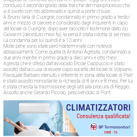
concluso il secondo grado della tranche del maxiprocesso che
si è svolto con rito abbreviato e quindi a porte chiuse.
A Bruno Iaria di Cuorgnè, condannato in primo grado a tredici
anni e mezzo di carcere e considerato dagli inquirenti in capo
del locale di Cuorgnè, dopo aver raccolto il testimone dallo zio
Giovanni (deceduto mesi fa), la pena è stata ridotta di sei mesi.
La condanna per lui quindi è a 13 anni.
Molte pene sono state però rideterminate con notevoli
abbassamenti. Come quella di Antonio Agresta, condannato a
due anni mentre in primo grado a dieci anni e otto mesi.
Agresta che è difeso dall’avvocato Ercole Cappuccio è stato
assolto dall’accusa di essere capo società del locale di Volpiano.
Pasquale Barbaro ritenuto il referente in zona della locale di Plati’
è stato assolto nonostante la richiesta di 8 anni e 8 mesi. Per lui
è stata chiesta la trasmissione degli atti alla procura di Reggio.
Assolto anche Gerardo Piccolo, pescivendolo di Pont.