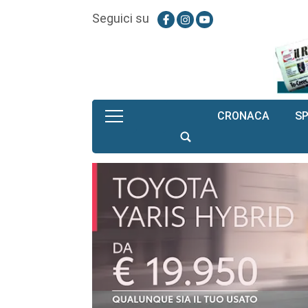
Seguici su
CRONACA
S