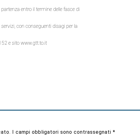
partenza entro il termine delle fasce di
 servizi, con conseguenti disagi per la
2 e sito www.gtt.to.it
cato.
I campi obbligatori sono contrassegnati
*