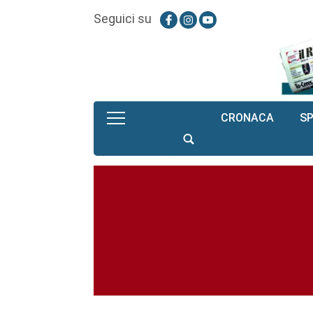
Seguici su
CRONACA
S