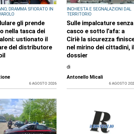
GLIO REGIONALE
EDITORIA E COOPERAZIONE
lazzo Lascaris la
AGCI e FILE: un’alleanza
tra “Romano
per tutelare i giornali
era. Nel regno dei
locali e no profit
 giganti”
zione CRP
31 LUGLIO 2026
31 LUGLIO 20