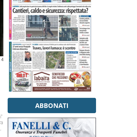
14
ABBONATI
i”
ra
,