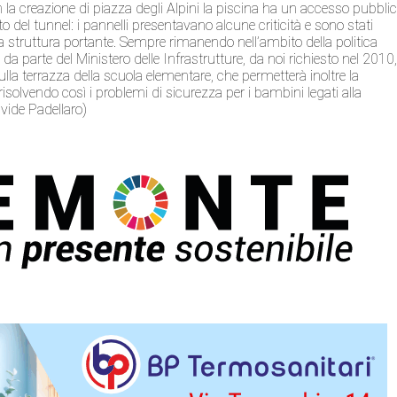
la creazione di piazza degli Alpini la piscina ha un accesso pubbli
 del tunnel: i pannelli presentavano alcune criticità e sono stati
 struttura portante. Sempre rimanendo nell’ambito della politica
a parte del Ministero delle Infrastrutture, da noi richiesto nel 2010
ulla terrazza della scuola elementare, che permetterà inoltre la
 risolvendo così i problemi di sicurezza per i bambini legati alla
avide Padellaro)