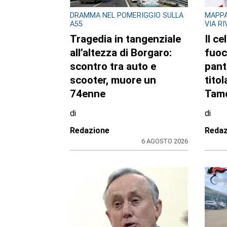
CONSIGLIO REGIONALE
CONSI
Ambiente e conti
A Pa
pubblici al centro
mos
dell’attività questa
Gazz
settimana in Consiglio
fiori
regionale
di
di
Redazione CRP
Reda
31 LUGLIO 2026
ULTIME NOTIZIE