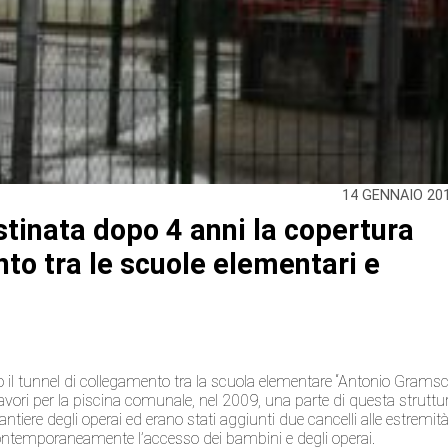
14 GENNAIO 20
ristinata dopo 4 anni la copertura
nto tra le scuole elementari e
il tunnel di collegamento tra la scuola elementare “Antonio Gramsc
lavori per la piscina comunale, nel 2009, una parte di questa struttu
ntiere degli operai ed erano stati aggiunti due cancelli alle estremità
 contemporaneamente l’accesso dei bambini e degli operai.