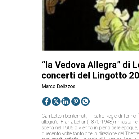
“la Vedova Allegra” di L
concerti del Lingotto 
Marco Delizzos
Cari Lettori bentornati, il Teatro Regio di Torin
allegra”di Franz Lehar (1870-1948) rimasta nel
scena nel 1905 a Vienna in piena belle epoque, 
duecento volte tanto che la direzione del Thea