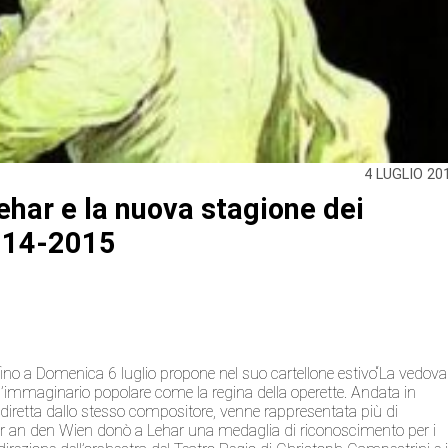
4 LUGLIO 20
ehar e la nuova stagione dei
2014-2015
o fino a Domenica 6 luglio propone nel suo cartellone estivo“La vedova
l’immaginario popolare come la regina della operette. Andata in
diretta dallo stesso compositore, venne rappresentata più di
ter an den Wien donò a Lehar una medaglia di riconoscimento per i