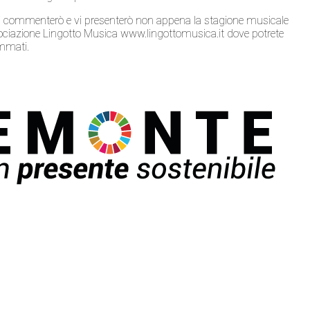
vi commenterò e vi presenterò non appena la stagione musicale
’Associazione Lingotto Musica www.lingottomusica.it dove potrete
mmati.