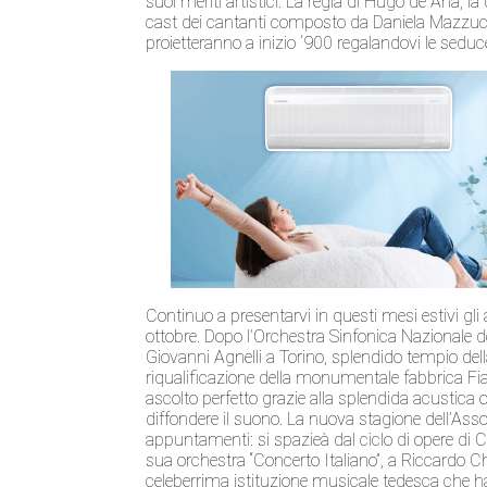
suoi meriti artistici. La regia di Hugo de Ana, la
cast dei cantanti composto da Daniela Mazzuca
proietteranno a inizio ‘900 regalandovi le seduc
Continuo a presentarvi in questi mesi estivi gl
ottobre. Dopo l’Orchestra Sinfonica Nazionale del
Giovanni Agnelli a Torino, splendido tempio del
riqualificazione della monumentale fabbrica Fiat
ascolto perfetto grazie alla splendida acustica o
diffondere il suono. La nuova stagione dell’A
appuntamenti: si spazieà dal ciclo di opere di 
sua orchestra “Concerto Italiano”, a Riccardo Ch
celeberrima istituzione musicale tedesca che ha 