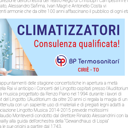
 direzione dell’orchestra del Teatro Regio di Christoph Campestrini e i
to, Alessandro Safima, Ivan Magrì e Antonello Costa vi
enti armonie che da oltre 100 anni affascinano il pubblico di ogni et
i appuntamenti delle stagione concertistiche in apertura a metà
la Rai vi anticipo i Concerti del Lingotto ospitati presso l’Auditoriu
la musica progettato da Renzo Piano nel 1994 durante i lavori di
 del Lingotto. L’Auditorium da oltre 20 anni ci regala la magia di un
ttenuta con un sapiente uso di materiali e di pregiati legni adatti a
ssociazione Lingotto Musica 2014-2015 prevede moltissimi
Claudio Monteverdi condotto dal direttore Rinaldo Alessandrini con l
ailly alla guida dell’orchestra della “Gewandhaus di Lispia”
le sue origini a partire dal 1743.