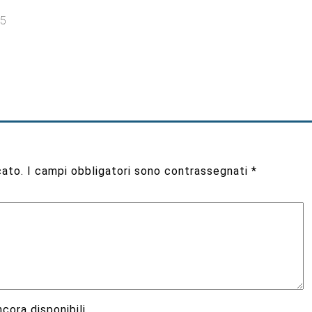
25
cato.
I campi obbligatori sono contrassegnati
*
cora disponibili