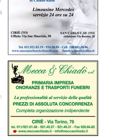
l
à.
m
a