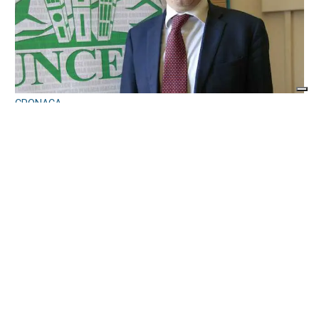
CRONACA
Ciclisti travolti a Lanzo, l’Uncem e Cassani:
«Basta follia, serve una nuova cultura della
strada e corsie riservate»
di
Redazione
9 AGOSTO 2026