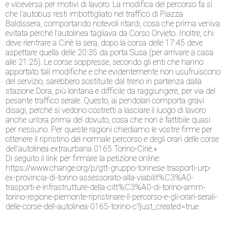
e viceversa per motivi di lavoro. La modifica del percorso fa sì
che l’autobus resti imbottigliato nel traffico di Piazza
Baldissera, comportando notevoli ritardi, cosa che prima veniva
evitata perché l’autolinea tagliava da Corso Orvieto. Inoltre, chi
deve rientrare a Ciriè la sera, dopo la corsa delle 17:45 deve
aspettare quella delle 20:35 da porta Susa (per arrivare a casa
alle 21:25). Le corse soppresse, secondo gli enti che hanno
apportato tali modifiche e che evidentemente non usufruiscono
del servizio, sarebbero sostituite dal treno in partenza dalla
stazione Dora, più lontana e difficile da raggiungere, per via del
pesante traffico serale. Questo, ai pendolari comporta gravi
disagi, perché si vedono costretti a lasciare il luogo di lavoro
anche un’ora prima del dovuto, cosa che non è fattibile quasi
per nessuno. Per queste ragioni chiediamo le vostre firme per
ottenere il ripristino del normale percorso e degli orari delle corse
dell’autolinea extraurbana 0165 Torino-Ciriè.»
Di seguito il link per firmare la petizione online:
https://www.change.org/p/gtt-gruppo-torinese-trasporti-urp-
ex-provincia-di-torino-assessorato-alla-viabilit%C3%A0-
trasporti-e-infrastrutture-della-citt%C3%A0-di-torino-amm-
torino-regione-piemonte-ripristinare-il-percorso-e-gli-orari-serali-
delle-corse-dell-autolinea-0165-torino-c?just_created=true