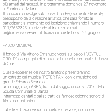
più amati dai ragazzi. In programma domenica 27 novembre
al Fabrique di Milano.
Il concorso si svolge sulla base di un Regolamento Generale,
predisposto dalla direzione artistica, che sarà fornito ai
partecipanti al momento dell’iscrizione chiamando il numero
011/2632323 o scrivendo all’indirizzo e-mail
pr@dimensioneeventi.it. Iscrizioni aperte fino al 24 giugno.
PALCO MUSICAL
Il fondo di Via Vittorio Emanuele vedrà sul palco il “JOYFUL
GROUP”, compagnia di musical e la scuola comunale di danza
di Ciriè.
Queste eccellenze del nostro territorio presenteranno:
un estratto dal musical “PETER PAN” con le musiche del
grande Edoardo Bennato
un omaggio agli ABBA, tratto dal saggio di danza 2016 della
Scuola Comunale di Danza
intramezzi cantati e ballati tratti da famose colonne sonore di
film e cartoni animati
Tutte le esibizioni verranno ripetute due volte, in momenti