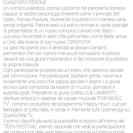
GIANPIERO PERONE.
Un comico poliedrico, conosciutissimo nel panorama torinese,
capace di vestire personaggi irriverenti come Il principe, Bill
Gates, Romeo Pastura, divertendo il pubblico in maniera sana,
senza volgarità. Perone sarà sul palco centrale in veste speciale
di presentatore di un nuovo concorso canoro che dopo i
successi riscontrati in altre città piemontesi, come Biella, arriva
a Ciriè, alla ricerca di voci nuove, “DROPVOX”.
La gara tra grandi voci è dedicata ai giovani cantanti
piemontesi che non hanno mai avuto l’occasione di esibirsi
davanti ad una giuria importante e di far conoscere al pubblico
la propria bravura.
Ogni partecipante proporrà alcuni brani, che saranno valutati
per l’ammissione. Per partecipare, bastano grinta, carisma e
ovviamente una voce che sappia lasciare il segno. La giuria
tecnica sarà composta da esperti di musica, giornalisti e
autorità locali. Presidente di giuria GIANLUCA LAMBERTI,
direttore artistico e ideatore del canale musicale “FOR MUSIC
TV”, nonché conduttore del programma “Happy Hour”, cult per
teenagers di tutta Italia, in onda in Piemonte tutti i pomeriggi su
Quarta Rete Tv.
Il primo classificato avrà la possibilità di esibirsi all’interno del
“TEEN FESTIVAL”, evento nazionale che vede la partecipazione
dei protagonisti delle serie televisive nazionali ed internazionali