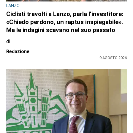
OPERAZIONE ANTI-DROGA A TORINO E PROVINCIA
Quando lo spaccio incontra la fantasia:
cinque arresti dei carabinieri da Venaria, a
Chieri, al Canavese
di
Redazione
10 AGOSTO 2026