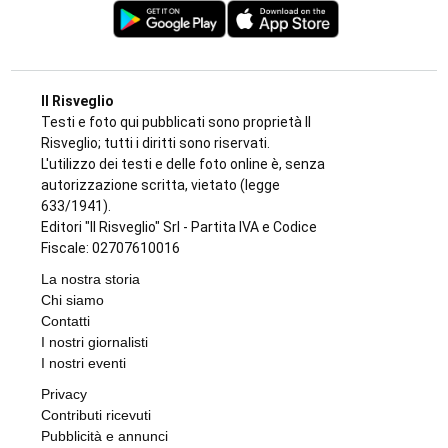
IL NOTO ATTORE
Luca Argentero sostiene Sergio:
“Ridiamogli la libertà” con un montascale
di
Angela Pastore
9 AGOSTO 2026