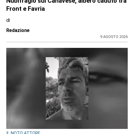
A Palazzo Lascaris la mostra “Romano
Gazzera. Nel regno dei fiori giganti”
di
Redazione CRP
31 LUGLIO 2026
ULTIME NOTIZIE