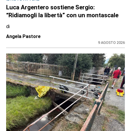
INIZIATIVA AL GRAN PARADISO
Corpi in quota al Rifugio Jervis: teatro,
yoga e musica tra le vette di Ceresole
Reale
di
Angela Pastore
10 AGOSTO 2026