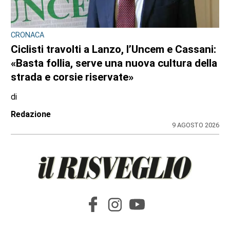
CRONACA
Nubifragio sul Canavese, albero caduto tra
Front e Favria
di
Redazione
9 AGOSTO 2026