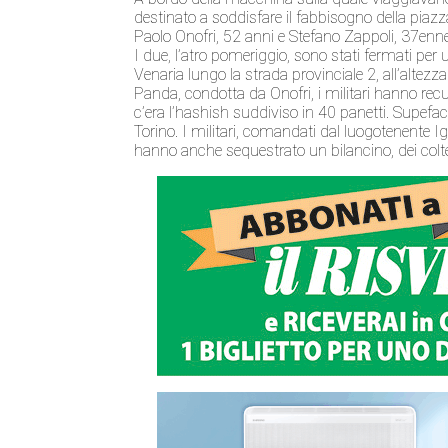
destinato a soddisfare il fabbisogno della piaz
Paolo Onofri, 52 anni e Stefano Zappoli, 37enne,
I due, l’atro pomeriggio, sono stati fermati per
Venaria lungo la strada provinciale 2, all’altezz
Panda, condotta da Onofri, i militari hanno recu
c’era l’hashish suddiviso in 40 panetti. Supef
Torino. I militari, comandati dal luogotenente I
hanno anche sequestrato un bilancino, dei coltel