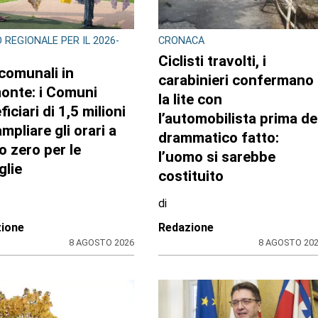
 REGIONALE PER IL 2026-
CRONACA
Ciclisti travolti, i
 comunali in
carabinieri confermano
onte: i Comuni
la lite con
iciari di 1,5 milioni
l’automobilista prima de
mpliare gli orari a
drammatico fatto:
o zero per le
l’uomo si sarebbe
glie
costituito
di
ione
Redazione
8 AGOSTO 2026
8 AGOSTO 20