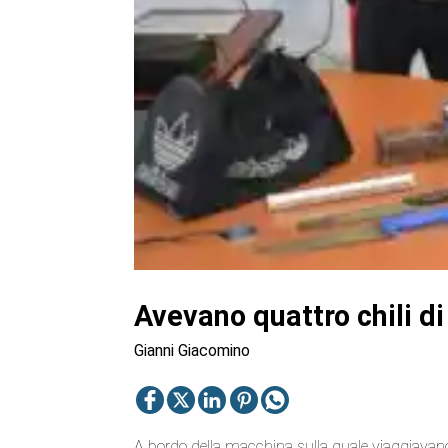
Avevano quattro chili di
Gianni Giacomino
A bordo della macchina sulla quale viaggiavano i