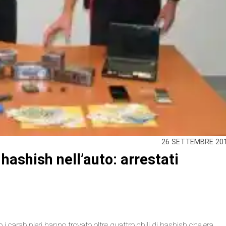
26 SETTEMBRE 20
 hashish nell’auto: arrestati
 carabinieri hanno trovato oltre quattro chili di hashish che era