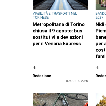
VIABILITÀ E TRASPORTI NEL
BANDO
TORINESE
2027
Metropolitana di Torino
Nidi
chiusa il 9 agosto: bus
Piem
sostitutivi e deviazioni
benef
per il Venaria Express
per a
cost
fami
di
di
Redazione
Redaz
8 AGOSTO 2026