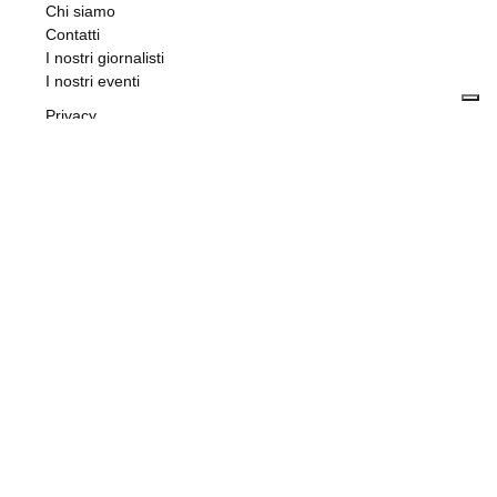
Chi siamo
Contatti
I nostri giornalisti
I nostri eventi
Privacy
Contributi ricevuti
Pubblicità e annunci
Accessibilità