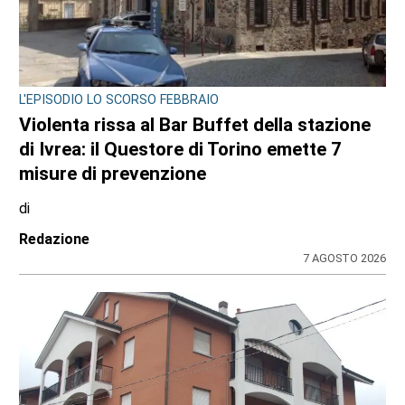
BORGARO TORINESE
Casa della Salute in ritardo sul Pnrr: stop ai
lavori per l’amianto, ditta messa in mora
dal Comune
di
Stefano Tubia
7 AGOSTO 2026