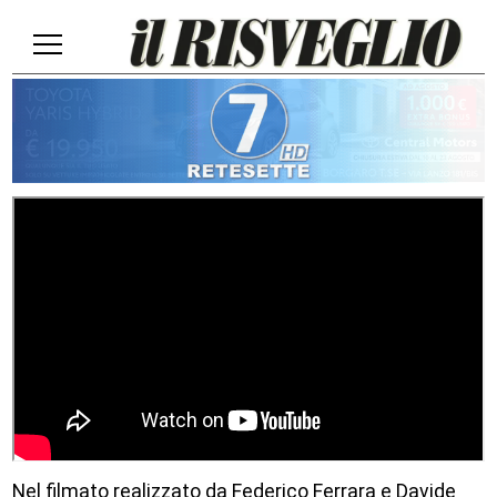
Nel filmato realizzato da Federico Ferrara e Davide