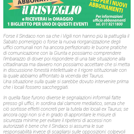
Forse il Sindaco non sa che i Vigili non hanno più la pattuglia il
Sabato pomeriggio o forse la nuova riorganizzazione degli
uffici comunali non ha ancora perfezionato le buone pratiche
di comunicazione con la Giunta e possiamo comprendere
l’imbarazzo di dover poi rispondere di una tale situazione alla
cittadinanza ma davvero non possiamo accettare che si metta
in discussione l’onestà intellettuale e il rigore istituzionale con
la quale abbiamo affrontato la vicenda del Taurus.
Una situazione sulla quale si sarebbe dovuto intervenire prima
che i locali fossero saccheggiati.
In quella fase furono diverse le segnalazioni informali fatte
presso gli uffici, in sordina dal clamore mediatico, senza che
ciò sortisse effetti concreti per la tutela dei locali ex Taurus; se
ancora oggi non si è in grado di approntare le misure di
sicurezza minime per evitare il ripetersi di accessi non
autorizzati è bene che il Sindaco si assuma le sue
responsabilità invece di scagliarsi sulle opposizioni: colpevoli