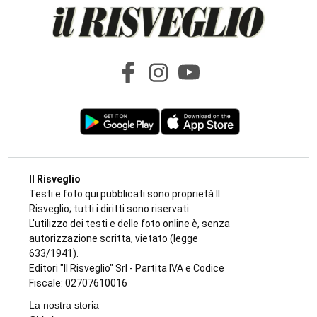
CRONACA
Ciclisti travolti, i carabinieri confermano la
lite con l’automobilista prima del
drammatico fatto: l’uomo si sarebbe
costituito