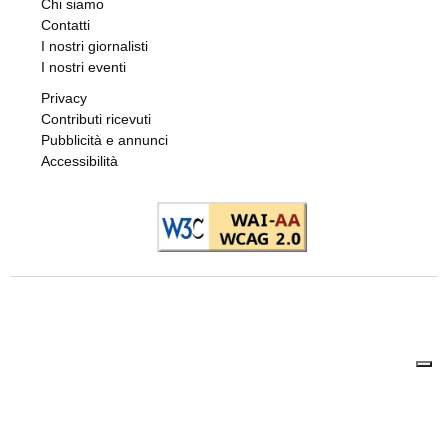
di
Redazione
8 AGOSTO 2026
CRONACA NERA
Travolge un gruppo di ciclisti e fugge. Due
feriti gravi, fermato l’automobilista