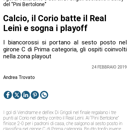
del "Pini Bertolone"
Calcio, il Corio batte il Real
Leinì e sogna i playoff
I biancorossi si portano al sesto posto nel
girone C di Prima categoria, gli ospiti coinvolti
nella zona playout
24 FEBBRAIO 2019
Andrea Trovato
I gol di Vendrame e dell’ex Di Grigoli nel finale regalano i tre
punti al Corio nel derby contro il Real Leinì. Al “Pini Bertolone”
finisce 2-0 per i padroni di casa, che salgono al sesto posto in
classifica nel girone C di Prima categoria. Brutto tonfo invece