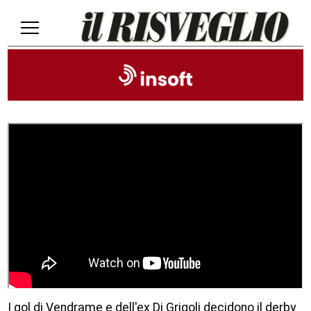
I gol di Vendrame e dell'ex Di Grigoli decidono il derby