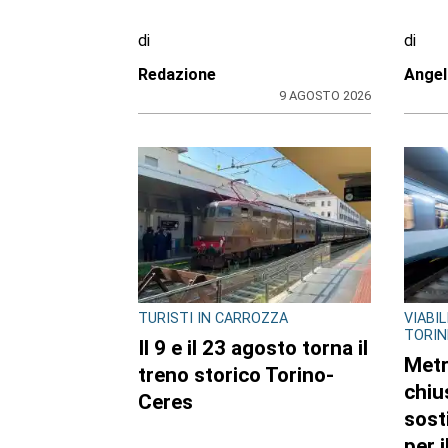
Spuntano le
dram
segnalazioni dei lettori
l’uo
cost
di
di
Redazione
Redaz
8 AGOSTO 2026
ULTIME NOTIZIE
L'INIZIATIVA CULTURALE NEL
GIOVA
TERRITORIO
Edoa