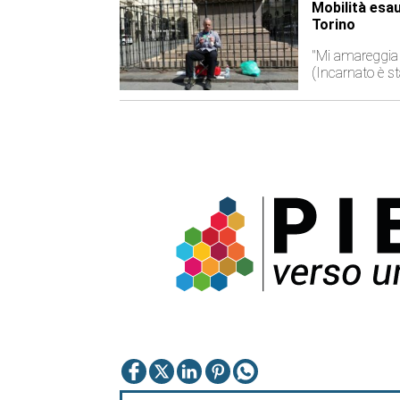
Mobilità esau
Torino
"Mi amareggia i
(Incarnato è s