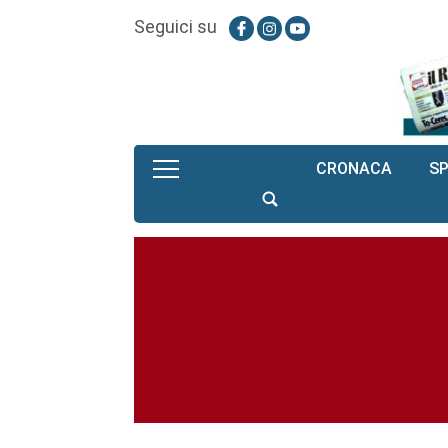
Seguici su
CRONACA
S