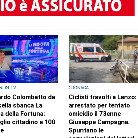
TO AUTORE
ACA
L'INIZIATIVA CULTURALE NEL
TERRITORIO
sti travolti, i
La biblioteca di Varisell
binieri confermano
rinasce con 600 nuovi
te con
libri: il primo corso a fin
tomobilista prima del
settembre