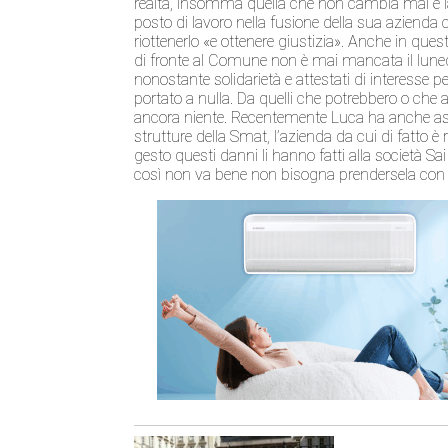
realtà, insomma quella che non cambia mai è la 
posto di lavoro nella fusione della sua aziend
riottenerlo «e ottenere giustizia». Anche in quest
di fronte al Comune non è mai mancata il lunedì,
nonostante solidarietà e attestati di interesse p
portato a nulla. Da quelli che potrebbero o che
ancora niente. Recentemente Luca ha anche assi
strutture della Smat, l’azienda da cui di fatt
gesto questi danni li hanno fatti alla società 
così non va bene non bisogna prendersela con l