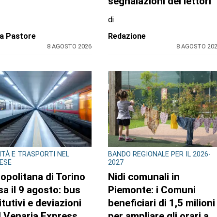
matico fatto:
mo si sarebbe
ituito
di
ione
Redazione
8 AGOSTO 2026
9 AGOSTO 20
NI IN TV
CRONACA
rdo Colombatto da
Ciclisti travolti a Lanzo: