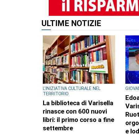
ALTRI ARTICOLI DI QUES
CRONACA
CRON
Ciclisti travolti a Lanzo:
Cicli
arrestato per tentato
cara
omicidio il 73enne
la li
Giuseppe Campagna.
l’au