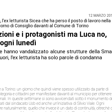
12 MARZO 20
'ex letturista Sicea che ha perso il posto di lavoro nella
iorno di Consiglio davanti al Comune di Torino
oni e i protagonisti ma Luca no,
ogni lunedì
che hanno vandalizzato alcune strutture della Sma
fuori, l'ex letturista ha solo parole di condanna
e a Torino: un giorno che quindi viene spesso utilizzato da parte di
ategoria e cittadini per manifestare davanti al municipio per ottenere
unali. In queste settimane si sono avvicendati sotto il monumento d
tati dal sindacato Usb ed anche un’iniziativa di Silvio Viale. Ogni
e naturalmente, quello che invece è un dato di continuità, oltrechè d