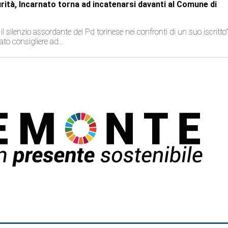
rità, Incarnato torna ad incatenarsi davanti al Comune di
l silenzio assordante del Pd torinese nei confronti di un suo iscritto"
tato consigliere ad…