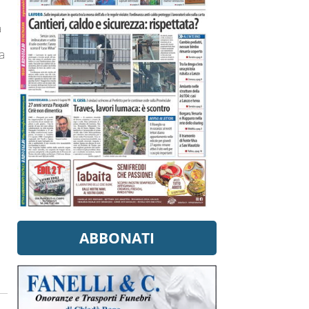
a
ha
ABBONATI