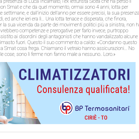
presenza di Luca Incarnato, l’ex letturista Sicea che ha perso il
a con Smat e che da quel momento, ormai sono 4 anni, lotta per
e settimane, e dall’inizio dell’anno per essere precisi, la sua presenz
 ed anche ieri era lì… Una lotta tenace e disperata, che finora,
er la sua vicenda da parte dei movimenti politici più a sinistra, non 
 avrebbero competenze e prerogative per farlo invece, purtroppo
stito ai disordini degli antagonisti che hanno vandalizzato alcune
o è rimasto fuori. Questo il suo commento a caldo: «Condanno questo
Sai a Smat cosa frega. Chiamano il vetraio hanno assicurazioni… No
e cose, sono lì ferme non fanno male a nessuno.. Loro.»