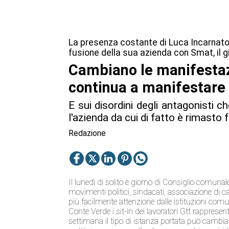
La presenza costante di Luca Incarnato, l
fusione della sua azienda con Smat, il g
Cambiano le manifestazi
continua a manifestare 
E sui disordini degli antagonisti 
l'azienda da cui di fatto è rimasto 
Redazione
Il lunedì di solito è giorno di Consiglio comunal
movimenti politici, sindacati, associazione di c
più facilmente attenzione dalle istituzioni com
Conte Verde i sit-in dei lavoratori Gtt rappresen
settimana il tipo di istanza portata può cambiar