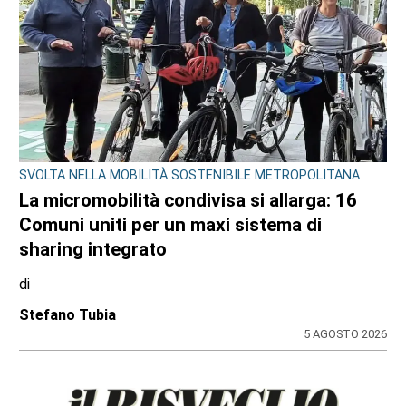
L'INTERVISTA
(FOTO) Il medico di San Gillio e Givoletto
trionfa con 9 medaglie ai Giochi mondiali
della sanità
di
Angela Pastore
5 AGOSTO 2026