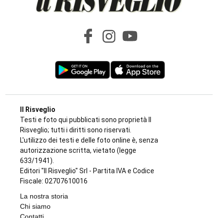
CRONACA
Siccità e incendi, il Piemonte dichiara lo
stato di crisi
di
Redazione
5 AGOSTO 2026