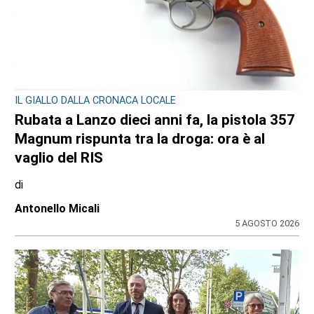
RASSEGNA MUSICALE SABAUDA
Schubert e Mozart risuonano in “Armonie
Reali”: concerti alla Reggia di Venaria e
nelle altre residenze sabaude
di
Angela Pastore
5 AGOSTO 2026