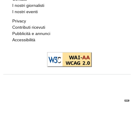
IL GIALLO DALLA CRONACA LOCALE
Rubata a Lanzo dieci anni fa, la pistola 357
Magnum rispunta tra la droga: ora è al
vaglio del RIS
di
Antonello Micali
5 AGOSTO 2026