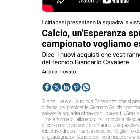
I ciriacesi presentano la squadra in vi
Calcio, un’Esperanza s
campionato vogliamo es
Dieci i nuovi acquisti che vestiran
del tecnico Giancarlo Cavaliere
Andrea Trovato
Si alza il velo sulla nuova Esperanza, che si pr
ciriacesi del presidente Gennaro Galizia riparto
salvare la squadra attraverso i playout. «Grazie 
– ha affermato l’allenatore nell’intervista rilasc
ci sono molte persone che hanno una passione 
l’obiettivo di continuare a crescere. Vogliamo d
di guadagnato». Sono dieci i volti nuovi che and