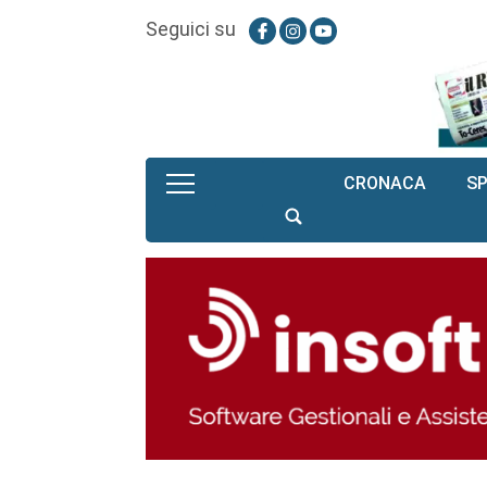
Seguici su
CRONACA
S