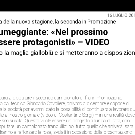
16 LUGLIO 20
sta della nuova stagione, la seconda in Promozione
pumeggiante: «Nel prossimo
sere protagonisti» – VIDEO
no la maglia gialloblù e si metteranno a disposizio
epara a disputare il secondo campionato di fila in Promozione. I
no dal tecnico Giancarlo Cavaliere, arrivato a dicembre e capace di
alla società per avermi dato la possibilità di continuare a lavorare qu
iato al nostro giornale (video di Costantino Sergi) – in una realtà dove
smisurata. Questo vuole essere un progetto a lunga durata, con
isputare un campionato tranquillo: poi tutto quello che arriverà, sarà
ranno a rafforzare la rosa, svelati in occasione della presentazione