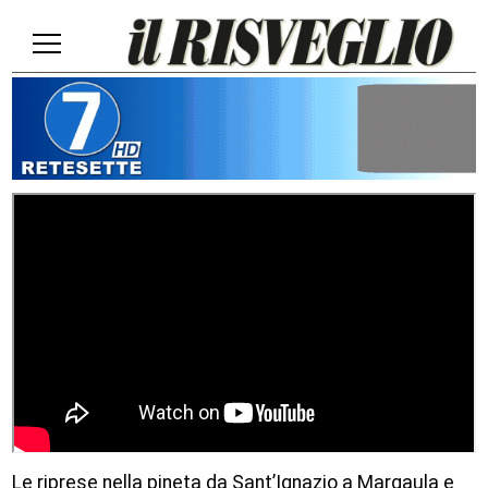
Le riprese nella pineta da Sant’Ignazio a Margaula e