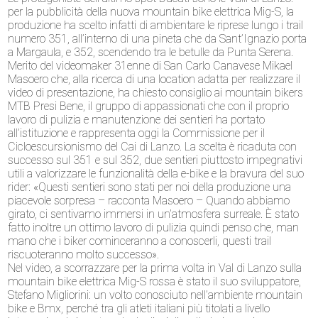
per la pubblicità della nuova mountain bike elettrica Mig-S, la
produzione ha scelto infatti di ambientare le riprese lungo i trail
numero 351, all’interno di una pineta che da Sant’Ignazio porta
a Margaula, e 352, scendendo tra le betulle da Punta Serena.
Merito del videomaker 31enne di San Carlo Canavese Mikael
Masoero che, alla ricerca di una location adatta per realizzare il
video di presentazione, ha chiesto consiglio ai mountain bikers
MTB Presi Bene, il gruppo di appassionati che con il proprio
lavoro di pulizia e manutenzione dei sentieri ha portato
all’istituzione e rappresenta oggi la Commissione per il
Cicloescursionismo del Cai di Lanzo. La scelta è ricaduta con
successo sul 351 e sul 352, due sentieri piuttosto impegnativi
utili a valorizzare le funzionalità della e-bike e la bravura del suo
rider: «Questi sentieri sono stati per noi della produzione una
piacevole sorpresa – racconta Masoero – Quando abbiamo
girato, ci sentivamo immersi in un’atmosfera surreale. È stato
fatto inoltre un ottimo lavoro di pulizia quindi penso che, man
mano che i biker cominceranno a conoscerli, questi trail
riscuoteranno molto successo».
Nel video, a scorrazzare per la prima volta in Val di Lanzo sulla
mountain bike elettrica Mig-S rossa è stato il suo sviluppatore,
Stefano Migliorini: un volto conosciuto nell’ambiente mountain
bike e Bmx, perché tra gli atleti italiani più titolati a livello