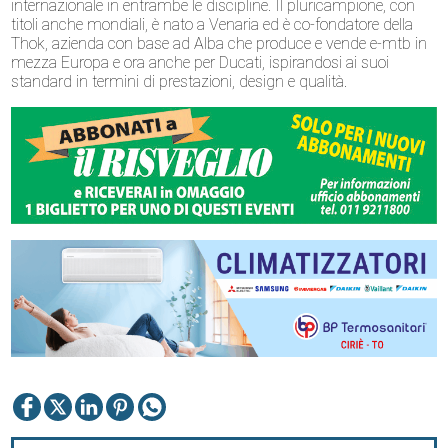
internazionale in entrambe le discipline. Il pluricampione, con
titoli anche mondiali, è nato a Venaria ed è co-fondatore della
Thok, azienda con base ad Alba che produce e vende e-mtb in
mezza Europa e ora anche per Ducati, ispirandosi ai suoi
standard in termini di prestazioni, design e qualità.