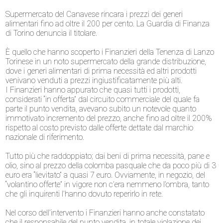
Supermercato del Canavese rincara i prezzi dei generi
alimentari fino ad oltre il 200 per cento. La Guardia di Finanza
di Torino denuncia il titolare.
È quello che hanno scoperto i Finanzieri della Tenenza di Lanzo
Torinese in un noto supermercato della grande distribuzione,
dove i generi alimentari di prima necessità ed altri prodotti
venivano venduti a prezzi ingiustificatamente più alti.
I Finanzieri hanno appurato che quasi tutti i prodotti,
considerati “in offerta” dal circuito commerciale del quale fa
parte il punto vendita, avevano subìto un notevole quanto
immotivato incremento del prezzo, anche fino ad oltre il 200%
rispetto al costo previsto dalle offerte dettate dal marchio
nazionale di riferimento.
Tutto più che raddoppiato; dai beni di prima necessità, pane e
olio, sino al prezzo della colomba pasquale che da poco più di 3
euro era “lievitato” a quasi 7 euro. Ovviamente, in negozio, del
“volantino offerte” in vigore non c’era nemmeno l’ombra, tanto
che gli inquirenti l’hanno dovuto reperirlo in rete.
Nel corso dell’intervento i Finanzieri hanno anche constatato
che il responsabile del punto vendita, in totale violazione dei