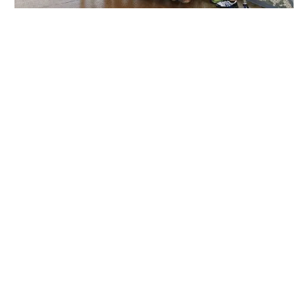
SPORT
Movimento & Natura: trionfo alla World
Rafting Cup in Kenya
di
Stefano Tubia
5 AGOSTO 2026