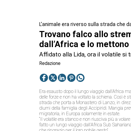
L'animale era riverso sulla strada che
Trovano falco allo stre
dall’Africa e lo mettono
Affidato alla Lida, ora il volatile s
Redazione
Era esausto dopo il lungo viaggio dall’Africa ma 
delle forze e non ha voltato la schiena. Così è s
strada che porta a Monastero di Lanzo, in direzi
diurni della famiglia degli Accipiridi. Mangia p
migratoria, in Europa solamente in estate.
“Il volatile era stanco e non riusciva più a vola
fatto un lungo viaggio dall’Africa Sub Saharian
che ringrazio per il loro nobile gesto”.