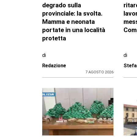
Marcinelle, il presidente
Ambi
Nicco: “Onorare gli
pubb
italiani caduti sul lavoro
dell’
in ogni parte del mondo”
sett
regi
di
di
Redazione CRP
Reda
7 AGOSTO 2026
ULTIME NOTIZIE