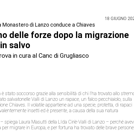
18 GIUGNO 20
 da Monastero di Lanzo conduce a Chiaves
mo delle forze dopo la migrazione
 in salvo
i trova in cura al Canc di Grugliasco
è stato soccorso grazie alla sensibilità di chi l’ha trovato allo strem
tato salvatonelle Valli di Lanzo un rapace, un falco pecchiaiolo, sulla
one Chiaves. Il volatile appartiene ad una specie, protetta, di rapaci
revalentemente insetti ed è presente, a causa della sua natura
re – spiega Laura Masutti della LIda Ciriè-Valli di Lanzo – perché ave
a per migrare in Europa, e per fortuna ha trovato delle brave persone