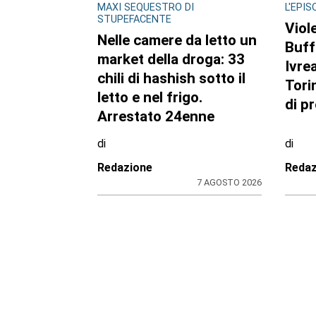
CRONACA
BORGA
Bimba a rischio e
Casa
degrado sulla
ritar
provinciale: la svolta.
lavor
Mamma e neonata
mess
portate in una località
Com
protetta
di
di
Redazione
Stefa
7 AGOSTO 2026