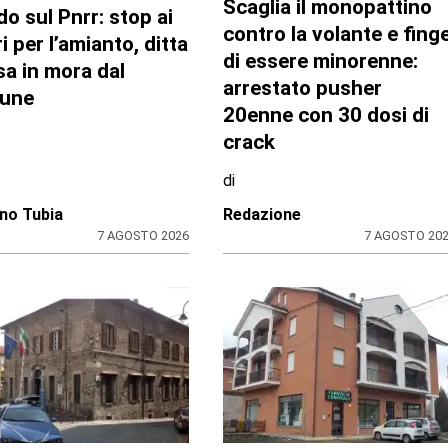
ente e conti
A Palazzo Lascaris la
lici al centro
mostra “Romano
attività questa
Gazzera. Nel regno dei
imana in Consiglio
fiori giganti”
onale
di
zione CRP
Redazione CRP
31 LUGLIO 2026
31 LUGLIO 20