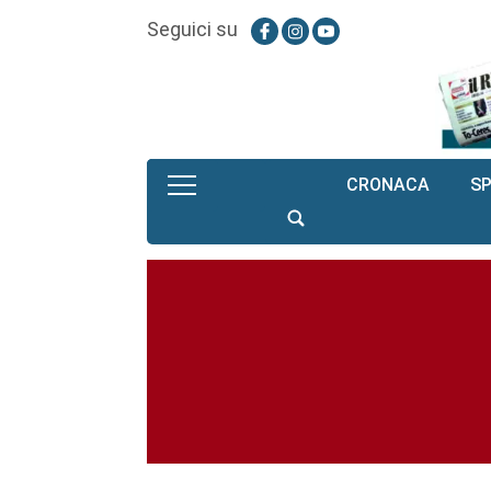
Seguici su
CRONACA
S