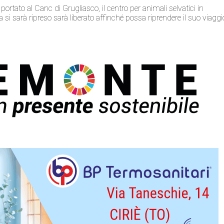
 portato al Canc di Grugliasco, il centro per animali selvatici in
ena si sarà ripreso sarà liberato affinché possa riprendere il suo viaggi