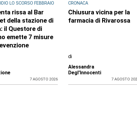
RO TORINESE
CONTRASTO ALLO SPACCIO DI
DROGA
 della Salute in
Scaglia il monopattino
do sul Pnrr: stop ai
contro la volante e fing
i per l’amianto, ditta
di essere minorenne:
a in mora dal
arrestato pusher
une
20enne con 30 dosi di
crack
di
no Tubia
Redazione
7 AGOSTO 2026
7 AGOSTO 20