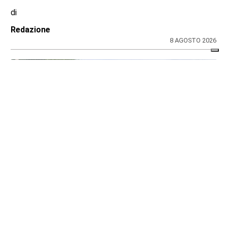
di
Redazione
8 AGOSTO 2026
CRONACA
Ciclisti travolti, i carabinieri confermano la