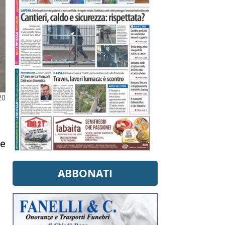
20
le
ABBONATI
t