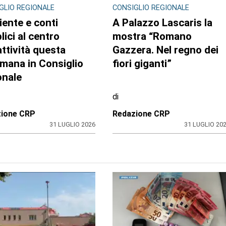
GLIO REGIONALE
CONSIGLIO REGIONALE
ente e conti
A Palazzo Lascaris la
lici al centro
mostra “Romano
attività questa
Gazzera. Nel regno dei
imana in Consiglio
fiori giganti”
onale
di
zione CRP
Redazione CRP
31 LUGLIO 2026
31 LUGLIO 20