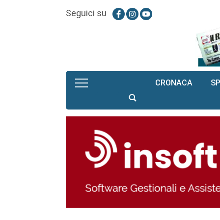
Seguici su
CRONACA
S