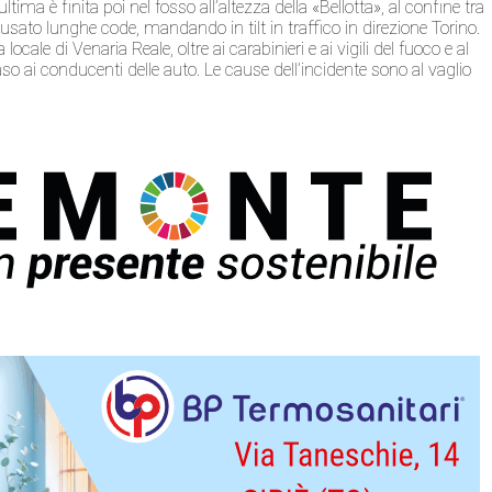
ima è finita poi nel fosso all’altezza della «Bellotta», al confine tra
sato lunghe code, mandando in tilt in traffico in direzione Torino.
locale di Venaria Reale, oltre ai carabinieri e ai vigili del fuoco e al
so ai conducenti delle auto. Le cause dell’incidente sono al vaglio