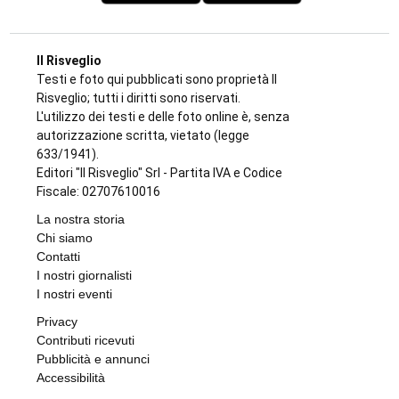
Front e Favria
di
Redazione
9 AGOSTO 2026
IL NOTO ATTORE
Luca Argentero sostiene Sergio: