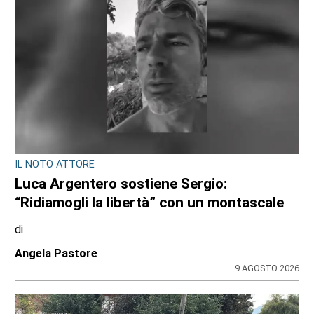
INIZIATIVA AL GRAN PARADISO
Corpi in quota al Rifugio Jervis: teatro,
yoga e musica tra le vette di Ceresole
Reale
di