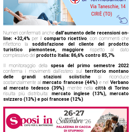
Numeri confermati anche
dall’aumento delle recensioni on-
line: +32,4%
per il
comparto ricettivo
, con commenti che
riflettono la
soddisfazione del cliente del prodotto
turistico piemontese, maggiore
rispetto al dato
complessivo del
prodotto Italia: 86,6% contro 85,7%
.
Il monitoraggio della
spesa del primo semestre 2022
conferma i movimenti dall’estero: sul
territorio montano
delle grandi stazioni sciistiche
si riconduce
sostanzialmente al
mercato francese (44%)
e nel
Verbano
al mercato tedesco (39%)
; mentre nella
città di Torino
risulta più distribuita:
mercato inglese (13%), mercato
svizzero (13%) e poi francese (12%)
.