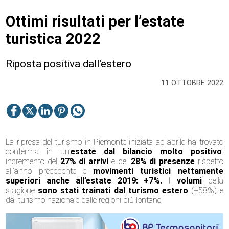
Ottimi risultati per l’estate
turistica 2022
Riposta positiva dall'estero
11 OTTOBRE 2022
La ripresa del turismo in Piemonte iniziata ad aprile ha trovato
conferma in un’
estate dal bilancio molto positivo
:
incremento del
27% di arrivi
e del
28% di presenze
rispetto
all’anno precedente e
movimenti turistici nettamente
superiori anche all’estate 2019: +7%.
I
volumi
della
stagione
sono stati trainati dal turismo estero
(+58%) e
dal turismo nazionale dalle regioni più lontane.