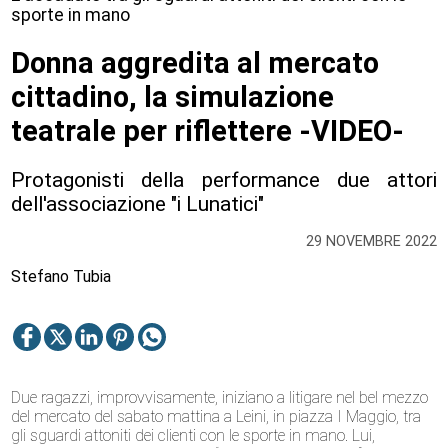
sporte in mano
Donna aggredita al mercato
cittadino, la simulazione
teatrale per riflettere -VIDEO-
Protagonisti della performance due attori
dell'associazione "i Lunatici"
29 NOVEMBRE 2022
Stefano Tubia
Due ragazzi, improvvisamente, iniziano a litigare nel bel mezzo
del mercato del sabato mattina a Leini, in piazza I Maggio, tra
gli sguardi attoniti dei clienti con le sporte in mano. Lui,