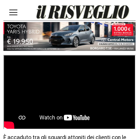
È accaduto tra gli sguardi attoniti dei clienti con le