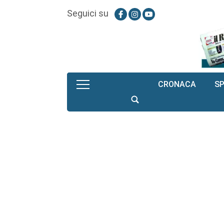
Seguici su
CRONACA
S