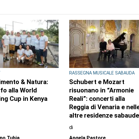
T
RASSEGNA MUSICALE SABAUDA
mento & Natura:
Schubert e Mozart
nfo alla World
risuonano in “Armonie
ing Cup in Kenya
Reali”: concerti alla
Reggia di Venaria e nell
altre residenze sabaude
di
no Tubia
Angela Pastore