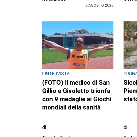
6 AGOSTO 2026
L'INTERVISTA
CRON
(FOTO) Il medico di San
Sicci
Gillio e Givoletto trionfa
Piem
con 9 medaglie ai Giochi
stato
mondiali della sanità
di
di