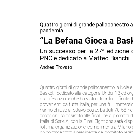
Quattro giorni di grande pallacanestro a
pandemia
“La Befana Gioca a Bask
Un successo per la 27ª edizione d
PNC e dedicato a Matteo Bianchi
Andrea Trovato
Quattro giorni di grande pallacanestro, a Nole e
Basket”, dedicato alla categoria Under 13 ed or
manifestazione che ha visto il trionfo in finale
provenienti da tutta Italia, per una full immersio
hanno chiuso all’ottavo posto, battuti 70-58 nel
occasioni ha assistito alle finali, nella giornat
Italia di Serie A, con la Final Eight che sarà di
l’ottima organizzazione, complimenti a Milano per 
ha commentato il presidente del comitato regi