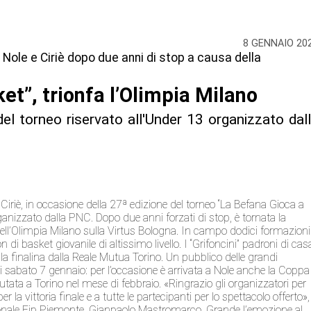
8 GENNAIO 20
 Nole e Ciriè dopo due anni di stop a causa della
et”, trionfa l’Olimpia Milano
el torneo riservato all'Under 13 organizzato dal
 Ciriè, in occasione della 27ª edizione del torneo “La Befana Gioca a
ganizzato dalla PNC. Dopo due anni forzati di stop, è tornata la
 dell’Olimpia Milano sulla Virtus Bologna. In campo dodici formazioni
n di basket giovanile di altissimo livello. I “Grifoncini” padroni di cas
la finalina dalla Reale Mutua Torino. Un pubblico delle grandi
a di sabato 7 gennaio: per l’occasione è arrivata a Nole anche la Coppa
sputata a Torino nel mese di febbraio. «Ringrazio gli organizzatori per
la vittoria finale e a tutte le partecipanti per lo spettacolo offerto»,
onale Fip Piemonte, Gianpaolo Mastromarco. Grande l’emozione al