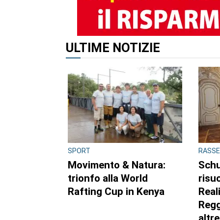
ALTRI ARTICOLI DI QUES
CONSIGLIO REGIONALE
CONSI
Ambiente e conti
A Pa
pubblici al centro
mos
dell’attività questa
Gazz
settimana in Consiglio
fiori