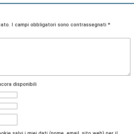
cato.
I campi obbligatori sono contrassegnati
*
cora disponibili
kie salvi i miei dati (nome, email, sito web) per il