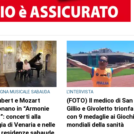
TO AUTORE
GLIO REGIONALE
EDITORIA E COOPERAZIONE
lazzo Lascaris la
AGCI e FILE: un’alleanza
tra “Romano
per tutelare i giornali
era. Nel regno dei
locali e no profit
 giganti”