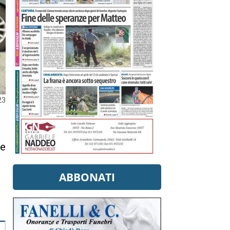
23
he
ABBONATI