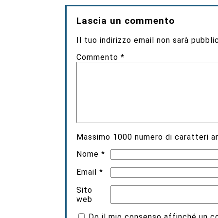
Lascia un commento
Il tuo indirizzo email non sarà pubbli
Commento
*
Massimo
1000
numero di caratteri an
Nome
*
Email
*
Sito
web
Do il mio consenso affinché un coo