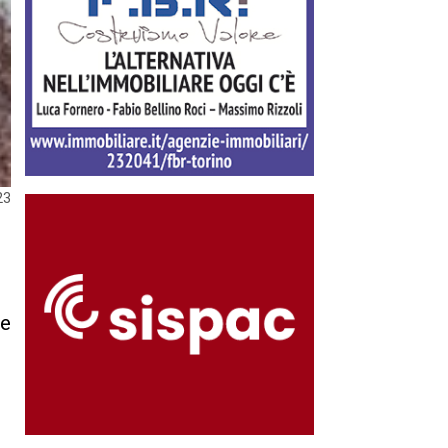
23
 e