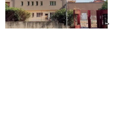
BORGARO TORINESE
Casa della Salute in ritardo sul Pnrr: stop ai
lavori per l’amianto, ditta messa in mora
dal Comune
di
Stefano Tubia
7 AGOSTO 2026