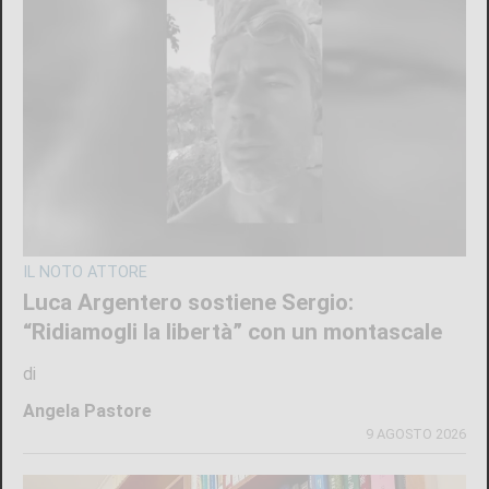
LANZO
Ciclisti travolti a Lanzo, parla l’investitore:
«Chiedo perdono, un raptus inspiegabile».
Ma le indagini scavano nel suo passato
di
Redazione
9 AGOSTO 2026