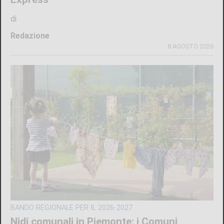
GIOVANI IN TV
Edoardo Colombatto da Varisella sbanca
La Ruota della Fortuna: orgoglio cittadino e
100 e lode
di
Angela Pastore
8 AGOSTO 2026