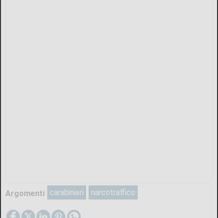
carabinieri
narcotraffico
Argomenti