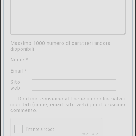
Massimo
1000
numero di caratteri ancora
disponibili
Nome
*
Email
*
Sito
web
Do il mio consenso affinché un cookie salvi i
miei dati (nome, email, sito web) per il prossimo
commento.