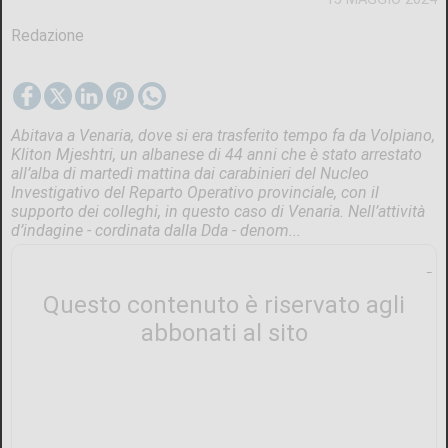
Redazione
Abitava a Venaria, dove si era trasferito tempo fa da Volpiano,
Kliton Mjeshtri, un albanese di 44 anni che è stato arrestato
all’alba di martedì mattina dai carabinieri del Nucleo
Investigativo del Reparto Operativo provinciale, con il
supporto dei colleghi, in questo caso di Venaria. Nell’attività
d’indagine - cordinata dalla Dda - denom...
Questo contenuto è riservato agli
abbonati al sito