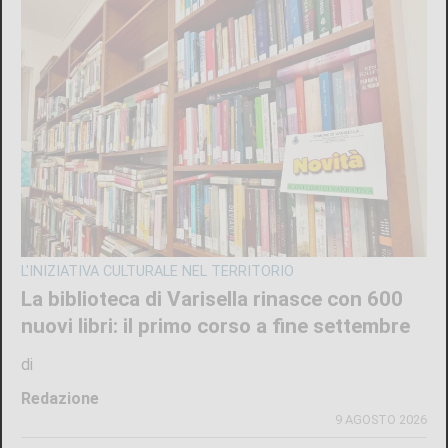
CRONACA
Ciclisti travolti a Lanzo, l’Uncem e Cassani:
«Basta follia, serve una nuova cultura della
strada e corsie riservate»
di
Redazione
9 AGOSTO 2026