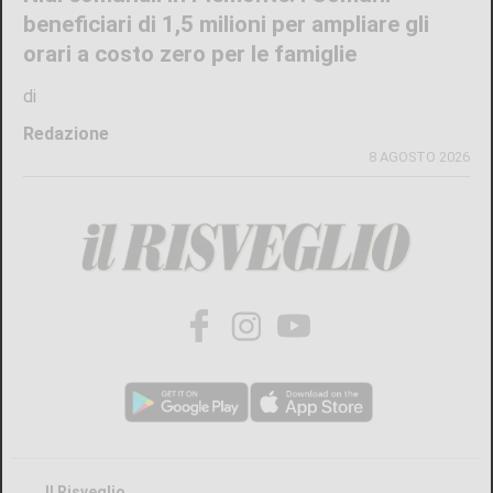
TURISTI IN CARROZZA
Il 9 e il 23 agosto torna il treno storico
Torino-Ceres
di
Gloria Rossatto