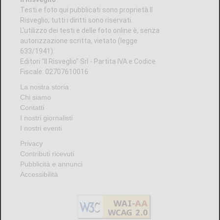
8 AGOSTO 2026
VIABILITÀ E TRASPORTI NEL TORINESE
Metropolitana di Torino chiusa il 9 agosto:
bus sostitutivi e deviazioni per il Venaria
Express