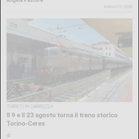
IL NOTO ATTORE
Luca Argentero sostiene Sergio:
“Ridiamogli la libertà” con un montascale
di
Angela Pastore
9 AGOSTO 2026