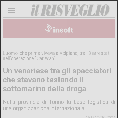
L'uomo, che prima viveva a Volpiano, tra i 9 arrestati
nell'operazione "Car Wah"
Un venariese tra gli spacciatori
che stavano testando il
sottomarino della droga
Nella provincia di Torino la base logistica di
una organizzazione internazionale
15 MAGGIO 2024