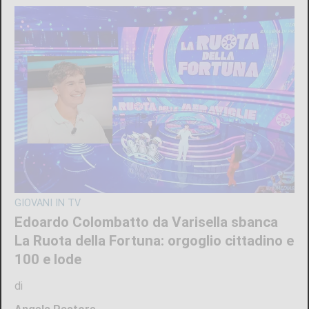
CRONACA
Ciclisti travolti a Lanzo: arrestato per
tentato omicidio il 73enne Giuseppe
Campagna. Spuntano le segnalazioni dei
lettori
di
Redazione
8 AGOSTO 2026
ULTIME NOTIZIE