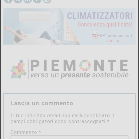
Lascia un commento
Il tuo indirizzo email non sarà pubblicato.
I
campi obbligatori sono contrassegnati
*
Commento
*