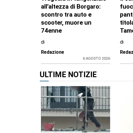
Tragedia in tangenziale
Il ce
all’altezza di Borgaro:
fuoc
scontro tra auto e
pant
scooter, muore un
titol
74enne
Tamo
di
di
Redazione
Redaz
6 AGOSTO 2026
ULTIME NOTIZIE