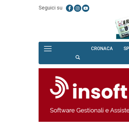
Seguici su
CRONACA
S