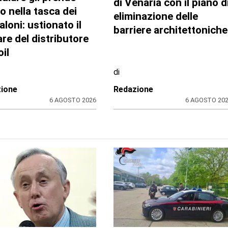
llulare gli prende
di Venaria con il piano d
o nella tasca dei
eliminazione delle
aloni: ustionato il
barriere architettoniche
are del distributore
il
di
ione
Redazione
6 AGOSTO 2026
6 AGOSTO 20