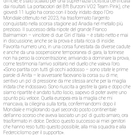
difficile, è stato scalato per una supremazia ciclistica certificata
dai risultati. La portacolori del Bft Burzoni VO2 Team Pink), che
giovedì 11 luglio ha corso con il body iridato dopo l’Oro
Mondiale ottenuto nel 2023, ha trasformato l’argento
conquistato nella scorsa stagione ad Anadia nel metallo più
prezioso. Il successo della nipote del grande Franco
Balmamion – vincitore di due Giri d’Italia – è stato netto e mai
in discussione, anche se la prova è stata ricca di insidie.
Favorita numero uno, in una corsa funestata da diverse cadute
e anche da una sospensione temporanea di gara, la torinese
non ha perso la concentrazione, arrivando a dominare la prova,
come testimonia l’arrivo solitario nel duello che valeva l’oro.
«Sono partita con tutti gli occhi addosso – sono state le prime
parole di Anita – le avversarie facevano la corsa su di me,
sentivo un po’ di pressione da me stessa anche per la maglia
iridata che indossavo. Sono riuscita a gestire la gara e dopo che
siamo ripartite è andato tutto liscio, sapevo di poter avere uno
spunto più veloce. Quella europea era la maglia che mi
mancava, la ciliegina sulla torta, confermandomi dopo il
Mondiale e migliorando quel secondo posto continentale
dell’anno scorso che aveva lasciato un po’ di gusto amaro, ora
trasformato in dolce. Dedico questo successo ai miei genitori
che hanno reso tutto questo possibile, alla mia squadra e alla
Federciclismo per il supporto».