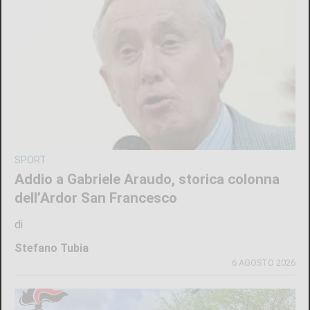
SPORT
Addio a Gabriele Araudo, storica colonna
dell’Ardor San Francesco
di
Stefano Tubia
6 AGOSTO 2026