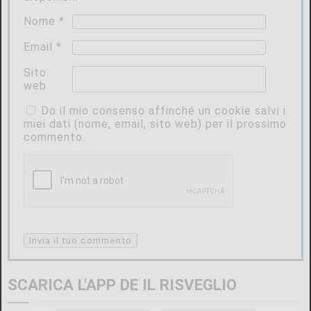
Nome
*
Email
*
Sito
web
Do il mio consenso affinché un cookie salvi i
miei dati (nome, email, sito web) per il prossimo
commento.
SCARICA L'APP DE IL RISVEGLIO