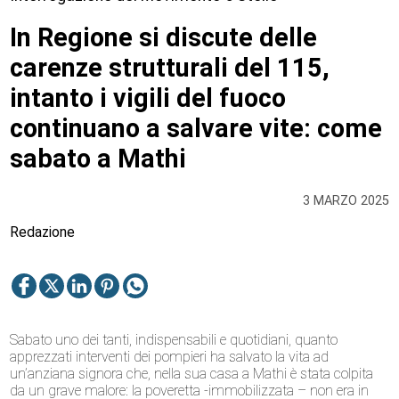
In Regione si discute delle
carenze strutturali del 115,
intanto i vigili del fuoco
continuano a salvare vite: come
sabato a Mathi
3 MARZO 2025
Redazione
Sabato uno dei tanti, indispensabili e quotidiani, quanto
apprezzati interventi dei pompieri ha salvato la vita ad
un’anziana signora che, nella sua casa a Mathi è stata colpita
da un grave malore: la poveretta -immobilizzata – non era in