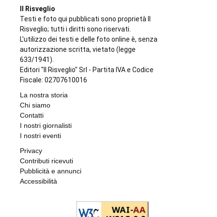
FARMACIE DI TURNO
Farmacie di turno
di
Elisa
6 AGOSTO 2026