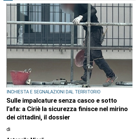
DRAMMA NEL POMERIGGIO SULLA A55
Tragedia in tangenziale all’altezza di
Borgaro: scontro tra auto e scooter, muore
un 74enne
di