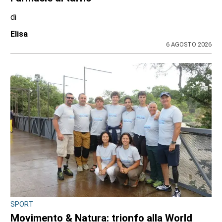
INCHIESTA E SEGNALAZIONI DAL TERRITORIO
Sulle impalcature senza casco e sotto
l’afa: a Ciriè la sicurezza finisce nel mirino
dei cittadini, il dossier
di
Antonello Micali
6 AGOSTO 2026