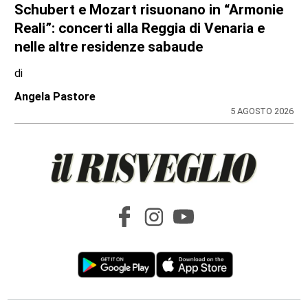
DOPPIO INTERVENTO IN POCHE ORE
Drammi sventati a Cuorgnè e Ciriè: la
tempestività dei Carabinieri salva un
17enne e un anziano
di
Antonello Micali
6 AGOSTO 2026