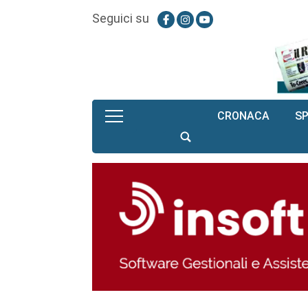
Seguici su
CRONACA
S