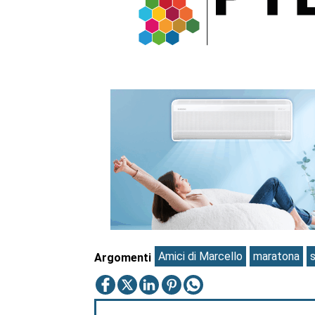
Amici di Marcello
maratona
Argomenti