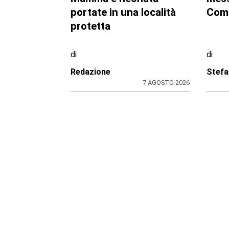
beneficiari di 1,5 milioni
l’au
per ampliare gli orari a
dram
costo zero per le
l’uo
famiglie
cost
di
di
Redazione
Redaz
8 AGOSTO 2026
CRONACA
BORGA
Bimba a rischio e
Casa