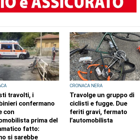
TO AUTORE
GLIO REGIONALE
CONSIGLIO REGIONALE
ente e conti
A Palazzo Lascaris la
lici al centro
mostra “Romano
attività questa
Gazzera. Nel regno dei
imana in Consiglio
fiori giganti”
onale