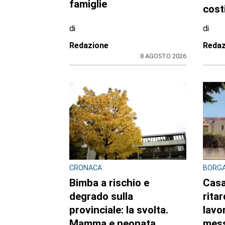
di
di
Redazione CRP
Reda
7 AGOSTO 2026
ULTIME NOTIZIE
BANDO REGIONALE PER IL 2026-
CRON
2027
Cicli
Nidi comunali in
cara
Piemonte: i Comuni
la li