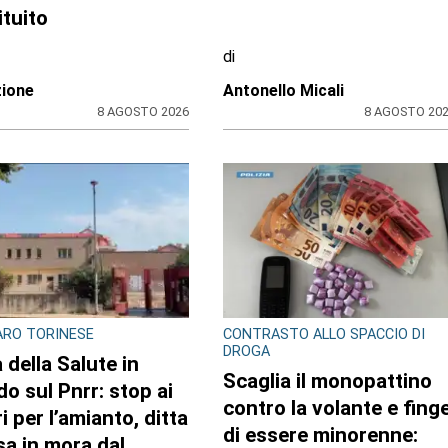
di
zione CRP
Redazione CRP
31 LUGLIO 2026
31 LUGLIO 20
ACA
CRONACA NERA
sti travolti, i
Travolge un gruppo di
binieri confermano
ciclisti e fugge. Due
te con
feriti gravi, fermato