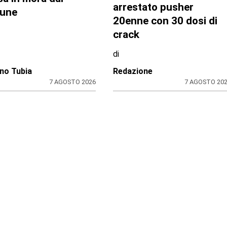
tomobilista prima del
l’automobilista
matico fatto:
mo si sarebbe
ituito
di
ione
Antonello Micali
8 AGOSTO 2026
8 AGOSTO 20
RO TORINESE
CONTRASTO ALLO SPACCIO DI
DROGA
 della Salute in