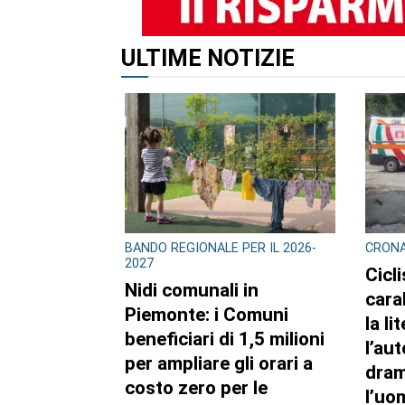
ALTRI ARTICOLI DI QUES
CONSIGLIO REGIONALE
CONSI
Marcinelle, il presidente
Ambi
Nicco: “Onorare gli
pubb
italiani caduti sul lavoro
dell’
in ogni parte del mondo”
sett
regi