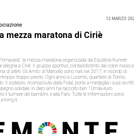
12 MARZO 20
sociazione
lla mezza maratona di Ciriè
i Primavera”, la mezza maratona organizzata da Equilibra Runner
legria a Ciriè. Il gruppo sportivo, contaddistinto dai colori rosso e
na di atleti. Gli Amici di Marcello sono nati nel 2017, in ricordo di
rtroppo troppo presto. Ogni anno a Lucento, quartiere di Torino,
 Il sodalzio, riconosciuta dalla Fidal, porta a medaglia i suoi iscritti
mpegno solidale: in dieci anni ha raccolto ben 10mila euro
ntro il tumore dei bambini, e alla Faro. Tutte le informazioni sono
unning.it
.