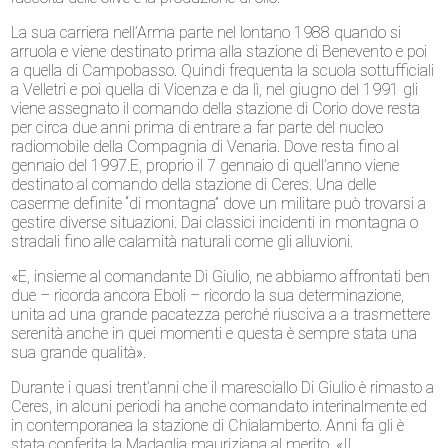
La sua carriera nell’Arma parte nel lontano 1988 quando si
arruola e viene destinato prima alla stazione di Benevento e poi
a quella di Campobasso. Quindi frequenta la scuola sottufficiali
a Velletri e poi quella di Vicenza e da lì, nel giugno del 1991 gli
viene assegnato il comando della stazione di Corio dove resta
per circa due anni prima di entrare a far parte del nucleo
radiomobile della Compagnia di Venaria. Dove resta fino al
gennaio del 1997.E, proprio il 7 gennaio di quell’anno viene
destinato al comando della stazione di Ceres. Una delle
caserme definite “di montagna” dove un militare può trovarsi a
gestire diverse situazioni. Dai classici incidenti in montagna o
stradali fino alle calamità naturali come gli alluvioni.
«E, insieme al comandante Di Giulio, ne abbiamo affrontati ben
due – ricorda ancora Eboli – ricordo la sua determinazione,
unita ad una grande pacatezza perché riusciva a a trasmettere
serenità anche in quei momenti e questa è sempre stata una
sua grande qualità».
Durante i quasi trent’anni che il maresciallo Di Giulio è rimasto a
Ceres, in alcuni periodi ha anche comandato interinalmente ed
in contemporanea la stazione di Chialamberto. Anni fa gli è
stata conferita la Madaglia mauriziana al merito. «Il