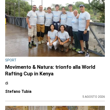
di
Antonello Micali
6 AGOSTO 2026
SPORT
Addio a Gabriele Araudo, storica colonna
dell’Ardor San Francesco