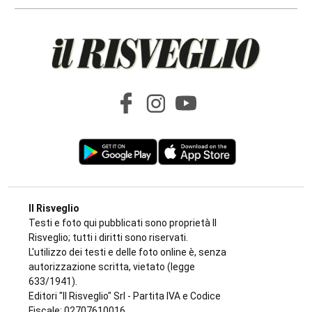
tempestività dei Carabinieri salva un
17enne e un anziano
di
Antonello Micali
6 AGOSTO 2026