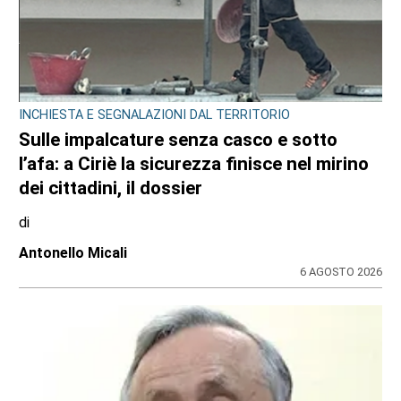
DRAMMA NEL POMERIGGIO SULLA A55
Tragedia in tangenziale all’altezza di
Borgaro: scontro tra auto e scooter, muore
un 74enne
di
Redazione
6 AGOSTO 2026