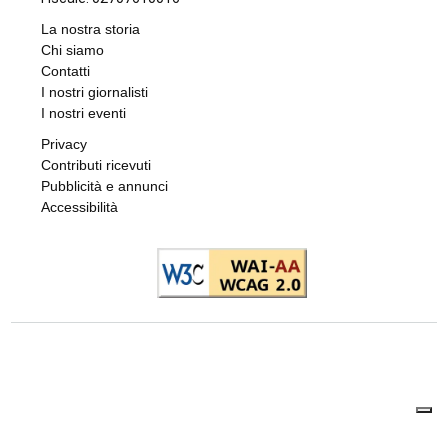
FARMACIE DI TURNO
Farmacie di turno
di
Elisa
6 AGOSTO 2026