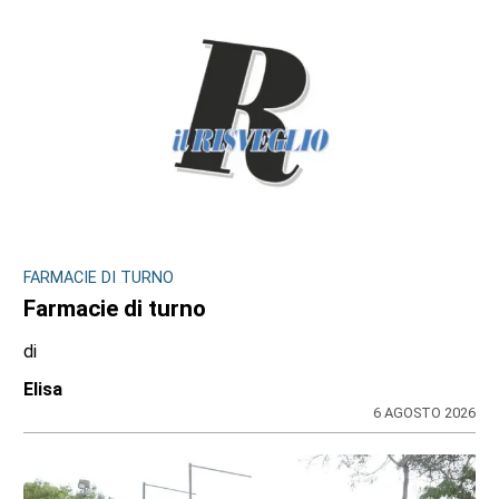
ULTIME NOTIZIE
INCHIESTA E SEGNALAZIONI DAL TERRITORIO
Sulle impalcature senza casco e sotto
l’afa: a Ciriè la sicurezza finisce nel mirino
dei cittadini, il dossier