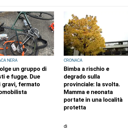
TO AUTORE
ACA NERA
CRONACA
olge un gruppo di
Bimba a rischio e
isti e fugge. Due
degrado sulla
ti gravi, fermato
provinciale: la svolta.
tomobilista
Mamma e neonata
portate in una località
protetta