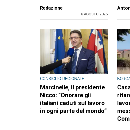
costituito
di
di
Redazione
Anton
8 AGOSTO 2026
CONSIGLIO REGIONALE
BORGA
Marcinelle, il presidente
Casa
Nicco: “Onorare gli
ritar
italiani caduti sul lavoro
lavor