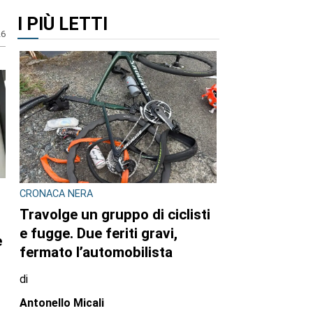
I PIÙ LETTI
26
CRONACA NERA
Travolge un gruppo di ciclisti
e fugge. Due feriti gravi,
fermato l’automobilista
di
e
Antonello Micali