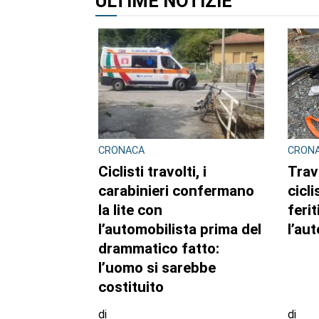
ALTRI ARTICOLI DI QUES
ULTIME NOTIZIE
CRONACA
CRON
Ciclisti travolti, i
Trav
carabinieri confermano
cicl
la lite con
feri
l’automobilista prima del
l’au
drammatico fatto:
l’uomo si sarebbe