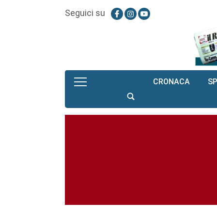
Seguici su
CRONACA
S