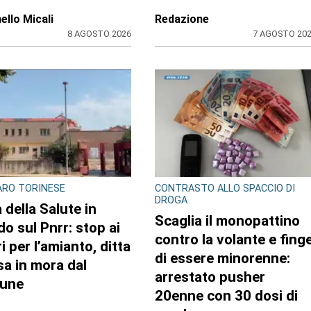
di
ello Micali
Redazione
8 AGOSTO 2026
7 AGOSTO 20
RO TORINESE
CONTRASTO ALLO SPACCIO DI
DROGA
 della Salute in
Scaglia il monopattino
do sul Pnrr: stop ai
contro la volante e fing
i per l’amianto, ditta
di essere minorenne: