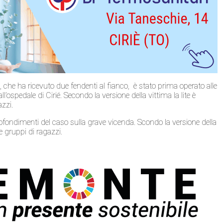
, che ha ricevuto due fendenti al fianco, è stato prima operato alle
ll’ospedale di Cirié. Secondo la versione della vittima la lite è
azzi.
pprofondimenti del caso sulla grave vicenda. Scondo la versione della
ue gruppi di ragazzi.