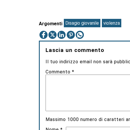
Disagio giovanile
violenza
Argomenti
Lascia un commento
Il tuo indirizzo email non sarà pubbli
Commento
*
Massimo
1000
numero di caratteri an
Nome
*