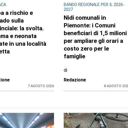
ACA
BANDO REGIONALE PER IL 2026-
2027
a a rischio e
Nidi comunali in
ado sulla
Piemonte: i Comuni
nciale: la svolta.
beneficiari di 1,5 milioni
ma e neonata
per ampliare gli orari a
ate in una località
costo zero per le
etta
famiglie
di
ione
Redazione
7 AGOSTO 2026
8 AGOSTO 20