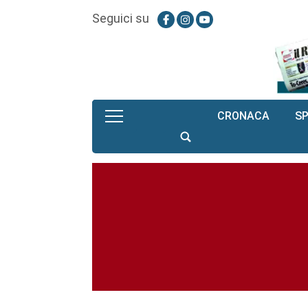
Seguici su
CRONACA
S