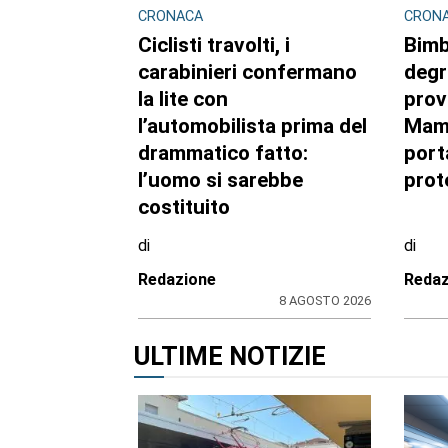
CRONACA
CRON
Ciclisti travolti, i
Bimb
carabinieri confermano
degr
la lite con
provi
l’automobilista prima del
Mam
drammatico fatto:
port
l’uomo si sarebbe
prot
costituito
di
di
Redazione
Redaz
8 AGOSTO 2026
ULTIME NOTIZIE