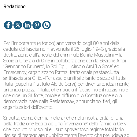
Redazione
Per l’importante (e tondo) anniversario degli 80 anni dalla
caduta del fascismo – avvenuta il 25 luglio 1943 grazie alla
destituzione e all’arresto del criminale Benito Mussolini – la
Società Operaia di Ciriè in collaborazione con la Sezione Anpi
”Gennarino Brunero”, lo Spi Cgil, il circolo Arci “La Soce” ed
Emercency, organizzano l’ormai trafizionale pastasciutta
antifascista a Ciriè. «Per essere uniti alle tante piazze di tutta
Italia (capofila l’Istituto Alcide Cervi) per diventare, idealmente,
un’unica piazza: l’Italia, che ripudia il fascismo e il razzismo e
che dice un SÌ forte, corale e diffuso alla Costituzione e alla
democrazia nate dalla Resistenza», annunciano, fieri, gli
organizzatori dell’evento.
Si tratta, come è ormai noto anche nella nostra città, di una
bella tradizione legata ad una “invenzione” della famiglia Cervi
che, caduto Mussolini e il suo spaventoso regime totalitario,
decise di festeggiare pubblicamente l’evento che preludeva ad