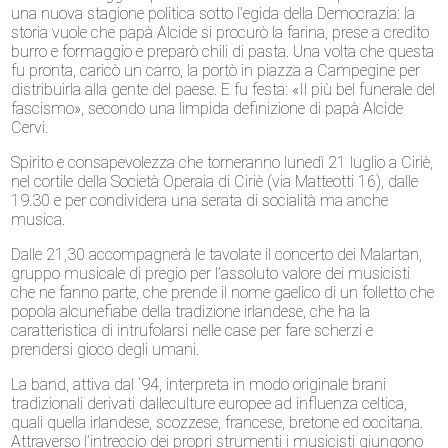
una nuova stagione politica sotto l’egida della Democrazia: la
storia vuole che papà Alcide si procurò la farina, prese a credito
burro e formaggio e preparò chili di pasta. Una volta che questa
fu pronta, caricò un carro, la portò in piazza a Campegine per
distribuirla alla gente del paese. E fu festa: «Il più bel funerale del
fascismo», secondo una limpida definizione di papà Alcide
Cervi.
Spirito e consapevolezza che torneranno lunedì 21 luglio a Ciriè,
nel cortile della Società Operaia di Ciriè (via Matteotti 16), dalle
19.30 e per condividera una serata di socialità ma anche
musica.
Dalle 21,30 accompagnerà le tavolate il concerto dei Malartan,
gruppo musicale di pregio per l’assoluto valore dei musicisti
che ne fanno parte, che prende il nome gaelico di un folletto che
popola alcunefiabe della tradizione irlandese, che ha la
caratteristica di intrufolarsi nelle case per fare scherzi e
prendersi gioco degli umani.
La band, attiva dal ‘94, interpreta in modo originale brani
tradizionali derivati dalleculture europee ad influenza celtica,
quali quella irlandese, scozzese, francese, bretone ed occitana.
Attraverso l’intreccio dei propri strumenti i musicisti giungono