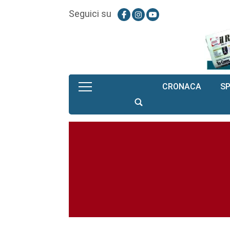
Seguici su
CRONACA
S