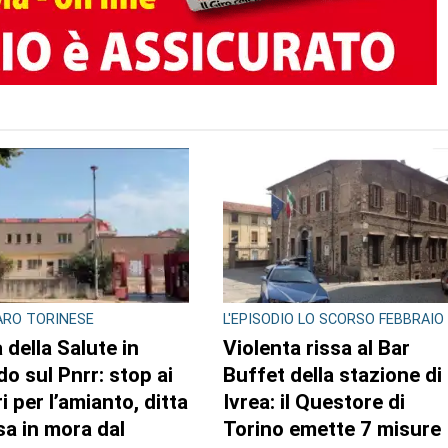
TO AUTORE
ASTO ALLO SPACCIO DI
MAXI SEQUESTRO DI
A
STUPEFACENTE
lia il monopattino
Nelle camere da letto u
ro la volante e finge
market della droga: 33
ssere minorenne:
chili di hashish sotto il