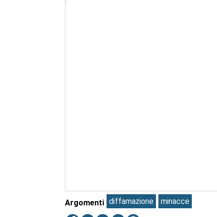
diffamazione
minacce
Argomenti