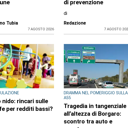
stato pusher
letto e nel frigo.
ne con 30 dosi di
Arrestato 24enne
k
di
ione
Redazione
7 AGOSTO 2026
7 AGOSTO 20
RO TORINESE
L'EPISODIO LO SCORSO FEBBRAIO