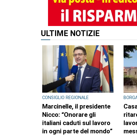
ALTRI ARTICOLI DI QUES
CRONACA
CONTR
DROG
Bimba a rischio e
Scag
degrado sulla
cont
provinciale: la svolta.
di e