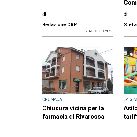
Mamma e neonata
arre
portate in una località
20en
protetta
crac
di
di
Redazione
Redaz
7 AGOSTO 2026
ULTIME NOTIZIE
CONSIGLIO REGIONALE
BORGA