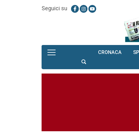
Seguici su
CRONACA
S