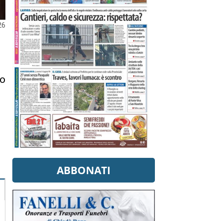
26
no
ABBONATI