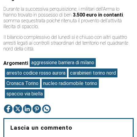
Durante la successiva perquisizione, i militari dell’Arma lo
hanno trovato in possesso di ben
3.500 euro in contanti
,
somma sequestrata poiché ritenuta il provento dell’attività
illecita di spaccio.
Il bilancio complessivo del lunedì si è chiuso con altri quattro
arresti legati ai controlli straordinari del territorio nel quadrante
nord della città.
aggressione barriera di milano
Argomenti
arresto codice rosso aurora
carabinieri torino nord
Cronaca Torino
nucleo radiomobile torino
spaccio via biella
Lascia un commento