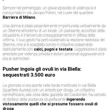
Sempre nel pomeriggio, un grave episodio di violenza si è
consumato in via Jacopo Foroni, nel cuore del quartiere
Barriera di Milano
.
Una donna è stata pesantemente importunata verbalmente da
un 36enne all’esterno di un locale. Un passante, accortosi della
situazione, è intervenuto coraggiosamente in difesa della
vittima. Il suo gesto ha però scatenato la reazione rabbiosa del
36enne, che si è scagliato contro il cittadino colpendolo
ripetutamente con
calci, pugni e testate
. L’aggressore è stato
arrestato per violenza privata e lesioni personali aggravate ed è
ora ai domiciliari.
Pusher ingoia gli ovuli in via Biella:
sequestrati 3.500 euro
La giornata si era aperta nella tarda mattinata in via Biella
(quartiere Aurora) con un arresto per droga. Un cittadino
centrafricano, alla vista della gazzella dei Carabinieri, ha cercato
di disfarsi della sostanza stupefacente
ingerendo
vistosamente quelli che si presume fossero ovuli di
droga
.