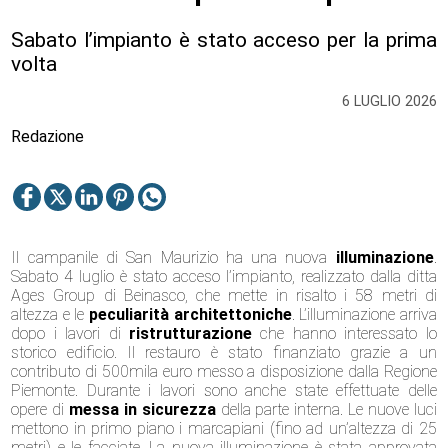
Sabato l’impianto è stato acceso per la prima
volta
6 LUGLIO 2026
Redazione
Il campanile di
San Maurizio
ha una nuova
illuminazione
.
Sabato 4 luglio è stato acceso l’impianto, realizzato dalla ditta
Ages Group di Beinasco, che mette in risalto i 58 metri di
altezza e le
peculiarità architettoniche
. L’illuminazione arriva
dopo i lavori di
ristrutturazione
che hanno interessato lo
storico edificio. Il restauro è stato finanziato grazie a un
contributo di 500mila euro messo a disposizione dalla Regione
Piemonte. Durante i lavori sono anche state effettuate delle
opere di
messa in sicurezza
della parte interna. Le nuove luci
mettono in primo piano i marcapiani (fino ad un’altezza di 25
metri) e le facciate. La nuova illuminazione è stata approvata