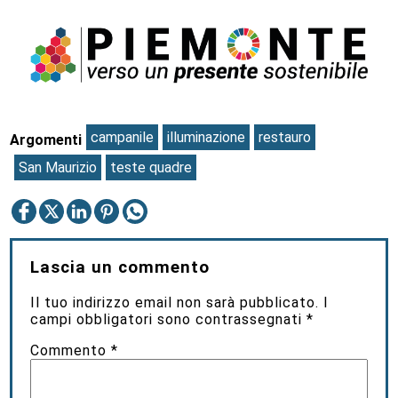
campanile
illuminazione
restauro
Argomenti
San Maurizio
teste quadre
Lascia un commento
Il tuo indirizzo email non sarà pubblicato.
I
campi obbligatori sono contrassegnati
*
Commento
*