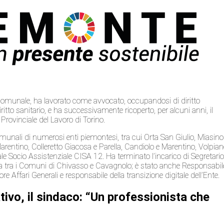
o comunale, ha lavorato come avvocato, occupandosi di diritto
iritto sanitario, e ha successivamente ricoperto, per alcuni anni, il
 Provinciale del Lavoro di Torino.
comunali di numerosi enti piemontesi, tra cui Orta San Giulio, Miasino
Marentino, Colleretto Giacosa e Parella, Candiolo e Marentino, Volpian
e Socio Assistenziale CISA 12. Ha terminato l’incarico di Segretari
ta tra i Comuni di Chivasso e Cavagnolo; è stato anche Responsabil
re Affari Generali e responsabile della transizione digitale dell’Ente.
tivo, il sindaco: “Un professionista che