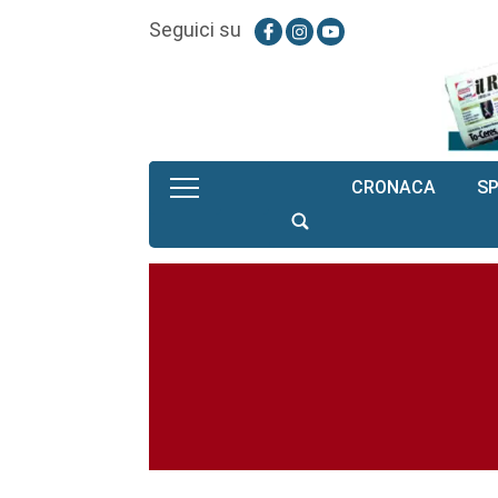
Seguici su
CRONACA
S