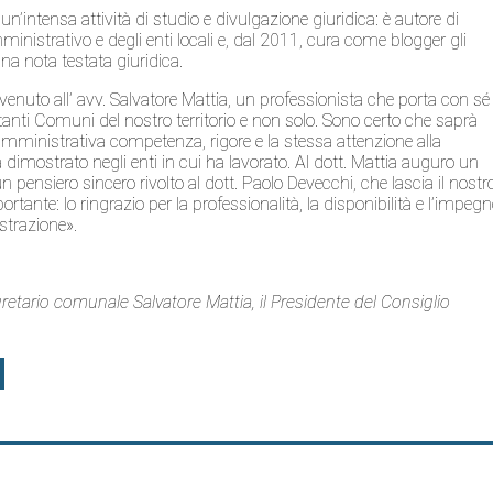
n’intensa attività di studio e divulgazione giuridica: è autore di
inistrativo e degli enti locali e, dal 2011, cura come blogger gli
na nota testata giuridica.
nvenuto all’ avv. Salvatore Mattia, un professionista che porta con sé
tanti Comuni del nostro territorio e non solo. Sono certo che saprà
mministrativa competenza, rigore e la stessa attenzione alla
à dimostrato negli enti in cui ha lavorato. Al dott. Mattia auguro un
 pensiero sincero rivolto al dott. Paolo Devecchi, che lascia il nostr
ante: lo ringrazio per la professionalità, la disponibilità e l’impeg
strazione».
Segretario comunale Salvatore Mattia, il Presidente del Consiglio