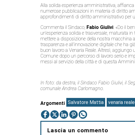
Alla solida esperienza amministrativa, affianca u
numerose pubblicazioni in materia di diritto amm
approfondimenti di diritto amministrativo per u
Commenta il Sindaco,
Fabio Giulivi
: «Do il be
un’esperienza solida e trasversale, maturata in 
mettere a disposizione della nostra macchina a
trasparenza e all’innovazione digitale che ha gi
buon lavoro a Venaria Reale. Altresì, aggiungo un
Comune dopo un percorso di lavoro serio e import
messi al servizio della città e di questa Ammini
In foto: da destra, il Sindaco Fabio Giulivi, il 
comunale Andrea Carlomagno.
Salvatore Mattia
venaria reale
Argomenti
Lascia un commento