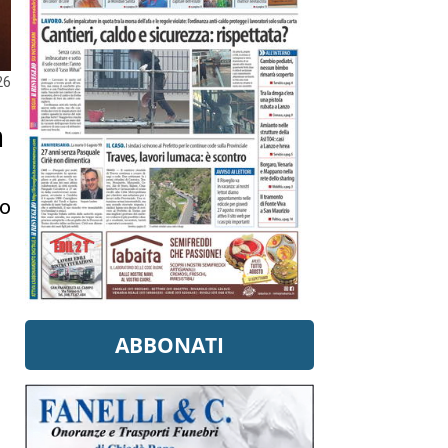
26
n
lo
ABBONATI