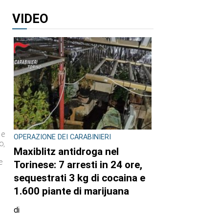
VIDEO
 e
OPERAZIONE DEI CARABINIERI
o,
Maxiblitz antidroga nel
o
e
Torinese: 7 arresti in 24 ore,
sequestrati 3 kg di cocaina e
1.600 piante di marijuana
di